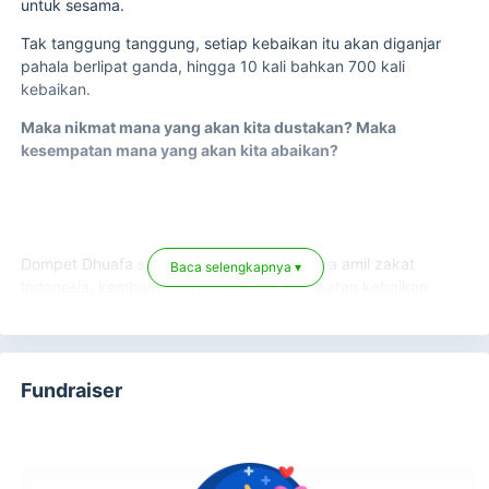
untuk sesama.
Tak tanggung tanggung, setiap kebaikan itu akan diganjar
pahala berlipat ganda, hingga 10 kali bahkan 700 kali
kebaikan.
Maka nikmat mana yang akan kita dustakan? Maka
kesempatan mana yang akan kita abaikan?
Dompet Dhuafa sebagai salah satu lembaga amil zakat
Baca selengkapnya ▾
Indonesia, kembali berupaya menjadi jembatan kebaikan
Anda di bulan Ramadan untuk membantu mereka yang
lebih membutuhkan melalui program
Berbagi Buka Puasa.
Paket buka puasa Ramadan akan didistribusikan untuk
Fundraiser
mereka yang membutuhkan dhuafa, yatim, lansia, termasuk
saudara-saudara kita di pengungsian bencana.