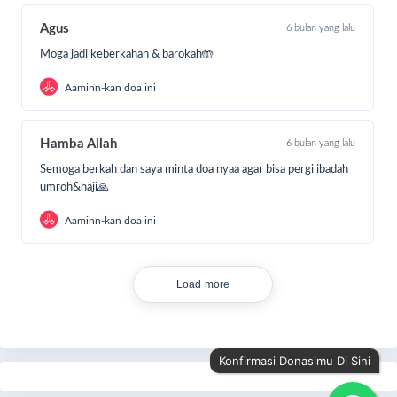
Agus
6 bulan yang lalu
Moga jadi keberkahan & barokah🤲
Aaminn-kan doa ini
Hamba Allah
6 bulan yang lalu
Semoga berkah dan saya minta doa nyaa agar bisa pergi ibadah
umroh&haji🙏
Aaminn-kan doa ini
Load more
Konfirmasi Donasimu Di Sini