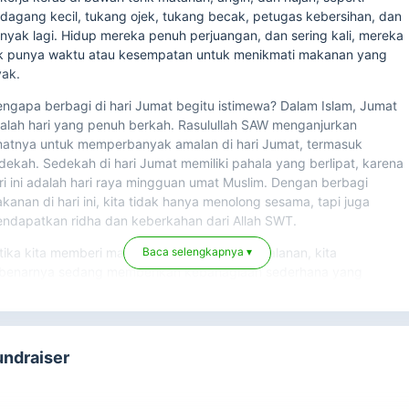
dagang kecil, tukang ojek, tukang becak, petugas kebersihan, dan
nyak lagi. Hidup mereka penuh perjuangan, dan sering kali, mereka
k punya waktu atau kesempatan untuk menikmati makanan yang
yak.
ngapa berbagi di hari Jumat begitu istimewa? Dalam Islam, Jumat
alah hari yang penuh berkah. Rasulullah SAW menganjurkan
atnya untuk memperbanyak amalan di hari Jumat, termasuk
dekah. Sedekah di hari Jumat memiliki pahala yang berlipat, karena
ri ini adalah hari raya mingguan umat Muslim. Dengan berbagi
kanan di hari ini, kita tidak hanya menolong sesama, tapi juga
ndapatkan ridha dan keberkahan dari Allah SWT.
Baca selengkapnya ▾
tika kita memberi makanan kepada pejuang jalanan, kita
benarnya sedang memberikan kebahagiaan sederhana yang
ngkin sangat berarti bagi mereka. Dalam setiap suapan yang
reka makan, ada harapan, ada kekuatan, dan ada rasa syukur.
kan hanya bagi mereka, tetapi juga bagi kita yang memberi. Setiap
dekah yang kita keluarkan di dunia, Allah janjikan akan menjadi
undraiser
lindung kita di akhirat.
rbagi makanan di hari Jumat juga mengajarkan kita untuk lebih