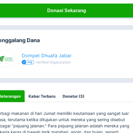
Donasi Sekarang
enggalang Dana
Dompet Dhuafa Jabar
Verified Organization
Keterangan
Kabar Terbaru
Donatur (3)
rbagi makanan di hari Jumat memiliki keutamaan yang sangat luar
asa, terutama ketika ditujukan untuk mereka yang sering disebut
bagai "pejuang jalanan." Para pejuang jalanan adalah mereka yang
kerja keras di bawah terik matahari, angin, dan hujan, seperti