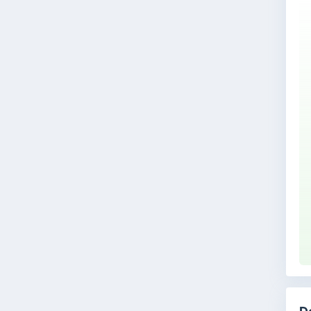
pe
mu
sa
Ja
me
ta