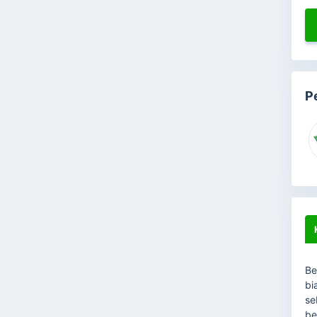
P
Be
bi
se
be