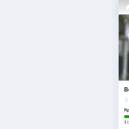
B
Rp
3
D