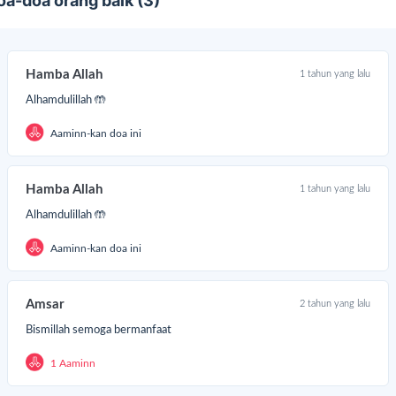
oa-doa orang baik (3)
Hamba Allah
1 tahun yang lalu
Alhamdulillah 🤲
Aaminn-kan doa ini
Hamba Allah
1 tahun yang lalu
Alhamdulillah 🤲
Aaminn-kan doa ini
Amsar
2 tahun yang lalu
Bismillah semoga bermanfaat
1 Aaminn