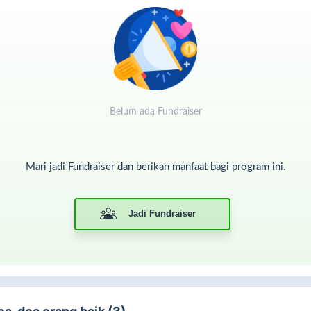
ka terhadap lingkungan sekitar, lebih peduli kepada mereka yang
ngkin sering terabaikan. Hal ini memperkuat rasa kebersamaan dan
ling tolong-menolong di tengah masyarakat.
di, mari kita jadikan Jumat sebagai hari berbagi. Dengan niat ikhlas,
ski sederhana, setiap makanan yang kita berikan akan menjadi
bungan pahala yang tak ternilai harganya.
Belum ada Fundraiser
Mari jadi Fundraiser dan berikan manfaat bagi program ini.
Jadi Fundraiser