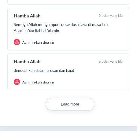
makanan pokok, yaitu sekitar
3,8 kg beras per orang
miskin
.
Hamba Allah
5 bulan yang lalu
Jika harga beras Rp10.000/kg, maka:
Semoga Allah mengampuni dosa-dosa saya di masa lalu,
Kafarat per orang
= 3,8 kg × Rp10.000 =
Rp38.000
Aaamiin Yaa Rabbal ‘alamin
Total untuk 60 orang
= 60 × Rp38.000 =
Rp2.280.000
Aaminn-kan doa ini
Itulah jumlah kafarat yang harus ditunaikan bagi yang
memilih opsi pembayaran dengan uang.
Hamba Allah
6 bulan yang lalu
dimudahkan dalam urusan dan hajat
Aaminn-kan doa ini
Load more