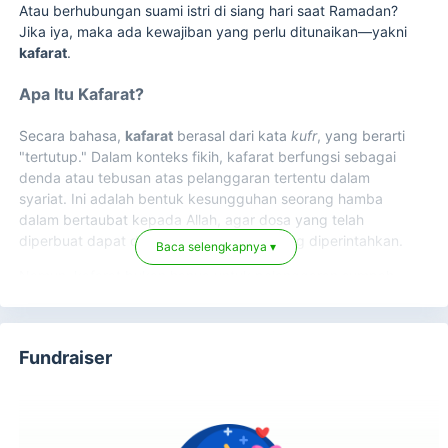
Atau berhubungan suami istri di siang hari saat Ramadan?
Jika iya, maka ada kewajiban yang perlu ditunaikan—yakni
kafarat
.
Apa Itu Kafarat?
Secara bahasa,
kafarat
berasal dari kata
kufr
, yang berarti
"tertutup." Dalam konteks fikih, kafarat berfungsi sebagai
denda atau tebusan atas pelanggaran tertentu dalam
syariat. Ini adalah bentuk kesungguhan seorang hamba
dalam bertaubat kepada Allah, agar dosa yang telah
diperbuat dapat ditebus dengan amal yang diperintahkan.
Baca selengkapnya ▾
Namun, kafarat bukan hanya untuk pelanggaran sumpah
atau hubungan suami istri di siang Ramadan. Ada beberapa
kondisi lain yang juga mewajibkan pembayaran kafarat.
Lalu, apa yang harus dilakukan jika telah melakukan
Fundraiser
pelanggaran tersebut?