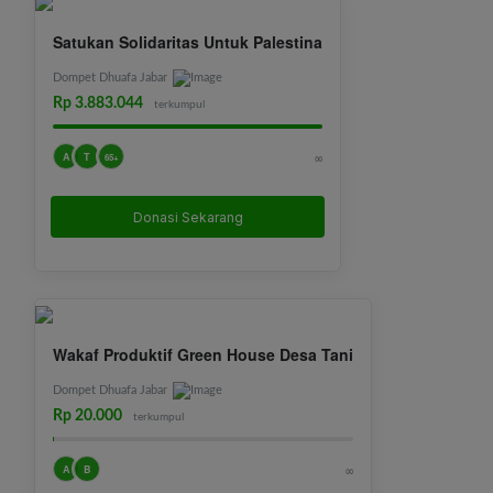
Satukan Solidaritas Untuk Palestina
Dompet Dhuafa Jabar
Rp 3.883.044
terkumpul
A
T
∞
65+
Donasi Sekarang
Wakaf Produktif Green House Desa Tani
Dompet Dhuafa Jabar
Rp 20.000
terkumpul
A
B
∞