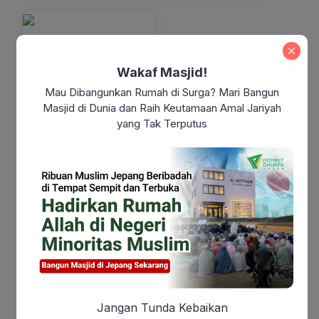
Infak Tanda Syukur
Wakaf Masjid!
Dompet Dhuafa Jabar
Rp 1.348.854
terkumpul
Mau Dibangunkan Rumah di Surga? Mari Bangun
Masjid di Dunia dan Raih Keutamaan Amal Jariyah
F
A
∞
25+
yang Tak Terputus
Donasi Sekarang
Sedekah Jumat
Dompet Dhuafa Jabar
Rp 2.664.388
terkumpul
Jangan Tunda Kebaikan