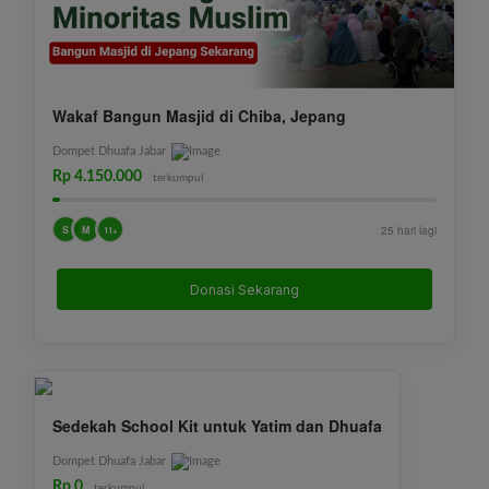
Wakaf Bangun Masjid di Chiba, Jepang
Dompet Dhuafa Jabar
Rp 4.150.000
terkumpul
S
M
25 hari lagi
11+
Donasi Sekarang
Sedekah School Kit untuk Yatim dan Dhuafa
Dompet Dhuafa Jabar
Rp 0
terkumpul