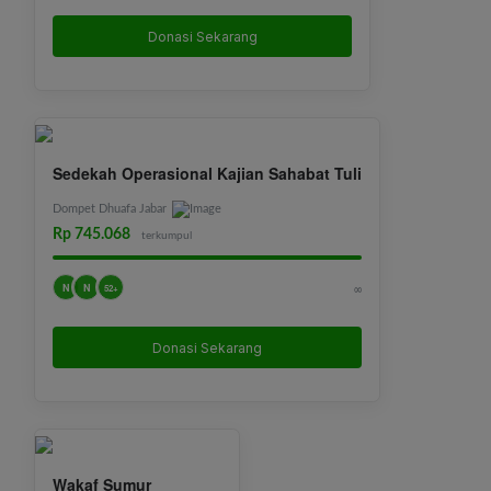
Donasi Sekarang
Sedekah Operasional Kajian Sahabat Tuli
Dompet Dhuafa Jabar
Rp 745.068
terkumpul
N
N
∞
52+
Donasi Sekarang
Wakaf Sumur