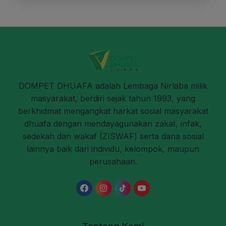
DOMPET DHUAFA adalah Lembaga Nirlaba milik
masyarakat, berdiri sejak tahun 1993, yang
berkhidmat mengangkat harkat sosial masyarakat
dhuafa dengan mendayagunakan zakat, infak,
sedekah dan wakaf (ZISWAF) serta dana sosial
lainnya baik dari individu, kelompok, maupun
perusahaan.