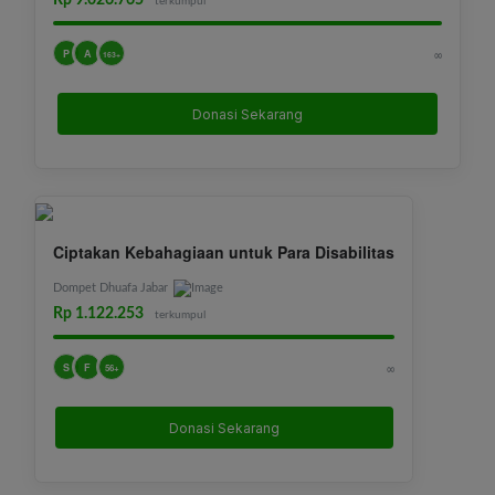
Rp 9.026.765
terkumpul
P
A
∞
163+
Donasi Sekarang
Ciptakan Kebahagiaan untuk Para Disabilitas
Dompet Dhuafa Jabar
Rp 1.122.253
terkumpul
S
F
∞
56+
Donasi Sekarang