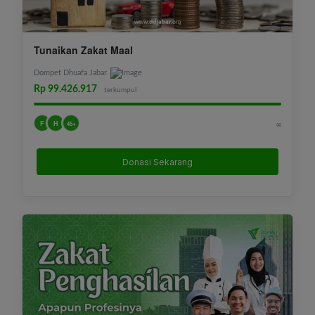
Tunaikan Zakat Maal
Dompet Dhuafa Jabar
Rp 99.426.917
terkumpul
F
H
∞
45+
Donasi Sekarang