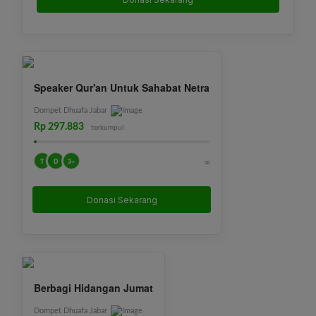
Speaker Qur'an Untuk Sahabat Netra
Dompet Dhuafa Jabar
Rp 297.883
terkumpul
T
D
3+
∞
Donasi Sekarang
Berbagi Hidangan Jumat
Dompet Dhuafa Jabar