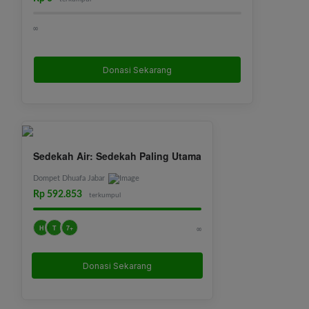
∞
Donasi Sekarang
Sedekah Air: Sedekah Paling Utama
Dompet Dhuafa Jabar
Rp 592.853
terkumpul
H
T
7+
∞
Donasi Sekarang