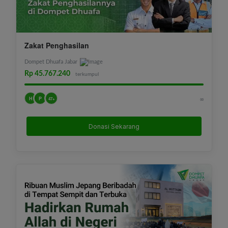
Zakat Penghasilan
Dompet Dhuafa Jabar
Rp 45.767.240
terkumpul
H
P
∞
47+
Donasi Sekarang