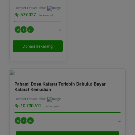
Dompet Dhuafa Jabar
Rp 579.027
terkumpul
A
F
7+
∞
Donasi Sekarang
Pahami Dosa Kafarat Terlebih Dahulu! Bayar
Kafarat Kemudian
Dompet Dhuafa Jabar
Rp 10.730.612
terkumpul
N
Y
∞
15+