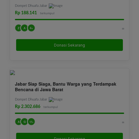
Dompet Dhuafa Jabar
Rp 188.141
terkumpul
Z
A
4+
∞
Donasi Sekarang
Jabar Siap Siaga, Bantu Warga yang Terdampak
Bencana di Jawa Barat
Dompet Dhuafa Jabar
Rp 2.302.686
terkumpul
A
G
∞
17+
Donasi Sekarang