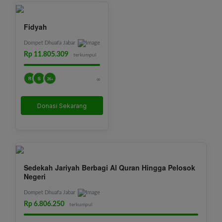
Fidyah
Dompet Dhuafa Jabar
Rp 11.805.309
terkumpul
R
S
∞
26+
Donasi Sekarang
Sedekah Jariyah Berbagi Al Quran Hingga Pelosok
Negeri
Dompet Dhuafa Jabar
Rp 6.806.250
terkumpul