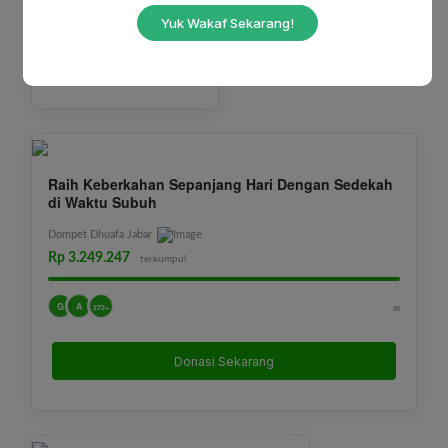
G
A
∞
62+
Yuk Wakaf Sekarang!
Donasi Sekarang
Raih Keberkahan Sepanjang Hari Dengan Sedekah
di Waktu Subuh
Dompet Dhuafa Jabar
Rp 3.249.247
terkumpul
G
A
∞
272+
Donasi Sekarang