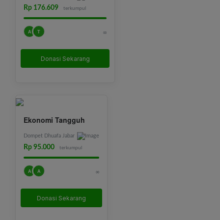
Rp 176.609
terkumpul
A
T
∞
Donasi Sekarang
Ekonomi Tangguh
Dompet Dhuafa Jabar
Rp 95.000
terkumpul
A
A
∞
Donasi Sekarang