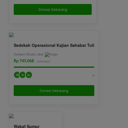
Donasi Sekarang
Sedekah Operasional Kajian Sahabat Tuli
Dompet Dhuafa Jabar
Rp 745.068
terkumpul
N
N
∞
52+
Donasi Sekarang
Wakaf Sumur