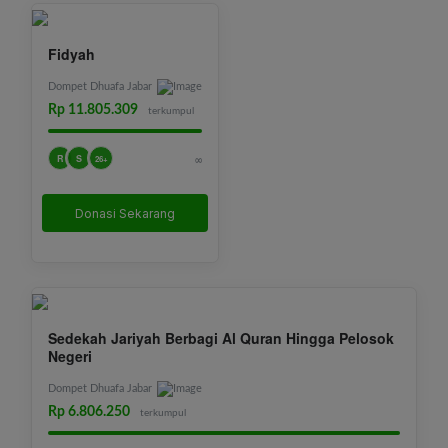
Fidyah
Dompet Dhuafa Jabar
Rp 11.805.309
terkumpul
R
S
∞
26+
Donasi Sekarang
Sedekah Jariyah Berbagi Al Quran Hingga Pelosok
Negeri
Dompet Dhuafa Jabar
Rp 6.806.250
terkumpul