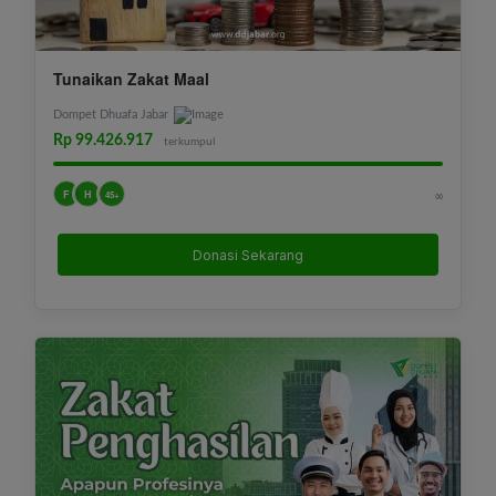
Tunaikan Zakat Maal
Dompet Dhuafa Jabar
Rp 99.426.917
terkumpul
F
H
∞
45+
Donasi Sekarang