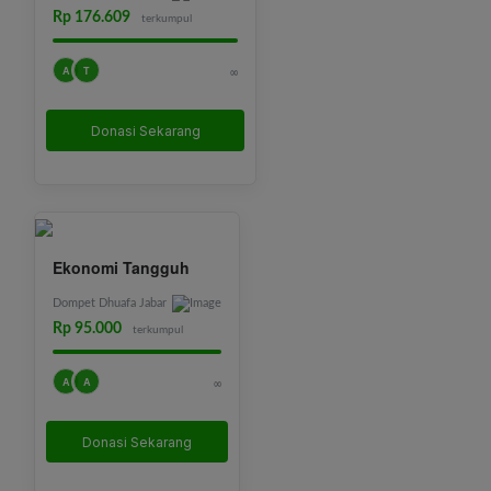
Rp 176.609
terkumpul
A
T
∞
Donasi Sekarang
Ekonomi Tangguh
Dompet Dhuafa Jabar
Rp 95.000
terkumpul
A
A
∞
Donasi Sekarang