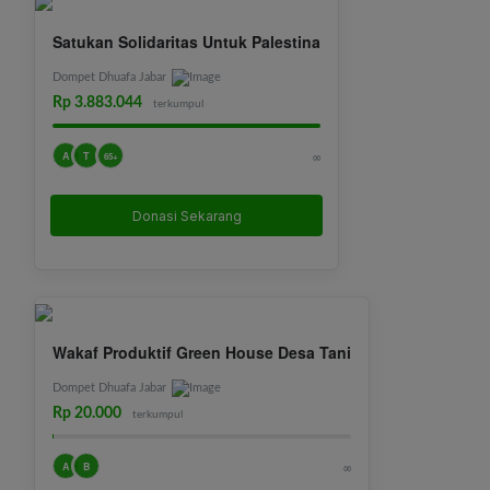
Satukan Solidaritas Untuk Palestina
Dompet Dhuafa Jabar
Rp 3.883.044
terkumpul
A
T
∞
65+
Donasi Sekarang
Wakaf Produktif Green House Desa Tani
Dompet Dhuafa Jabar
Rp 20.000
terkumpul
A
B
∞