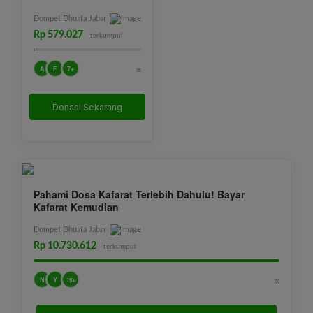
Dompet Dhuafa Jabar
Rp 579.027
terkumpul
A
F
7+
∞
Donasi Sekarang
Pahami Dosa Kafarat Terlebih Dahulu! Bayar
Kafarat Kemudian
Dompet Dhuafa Jabar
Rp 10.730.612
terkumpul
N
Y
∞
15+