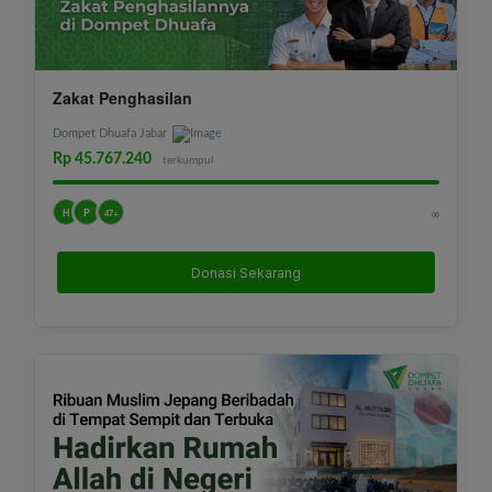
Zakat Penghasilan
Dompet Dhuafa Jabar
Rp 45.767.240
terkumpul
H
P
∞
47+
Donasi Sekarang