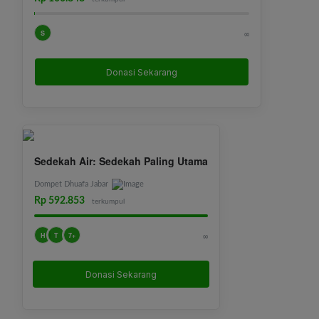
S
∞
Donasi Sekarang
Sedekah Air: Sedekah Paling Utama
Dompet Dhuafa Jabar
Rp 592.853
terkumpul
H
T
7+
∞
Donasi Sekarang