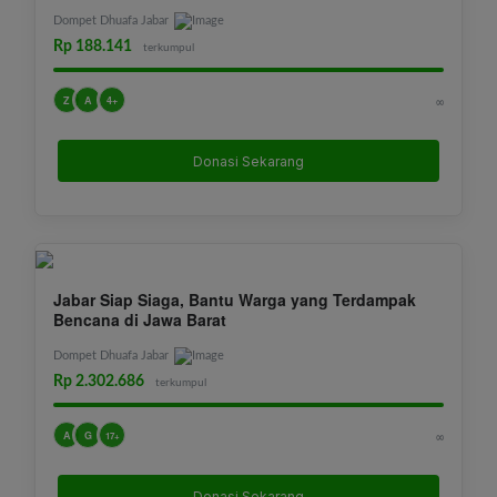
Dompet Dhuafa Jabar
Rp 188.141
terkumpul
Z
A
4+
∞
Donasi Sekarang
Jabar Siap Siaga, Bantu Warga yang Terdampak
Bencana di Jawa Barat
Dompet Dhuafa Jabar
Rp 2.302.686
terkumpul
A
G
∞
17+
Donasi Sekarang