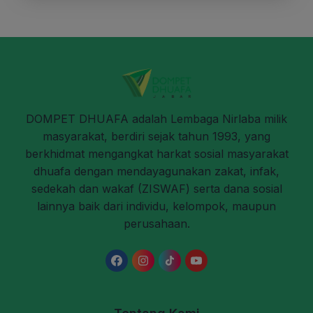
DOMPET DHUAFA adalah Lembaga Nirlaba milik
masyarakat, berdiri sejak tahun 1993, yang
berkhidmat mengangkat harkat sosial masyarakat
dhuafa dengan mendayagunakan zakat, infak,
sedekah dan wakaf (ZISWAF) serta dana sosial
lainnya baik dari individu, kelompok, maupun
perusahaan.