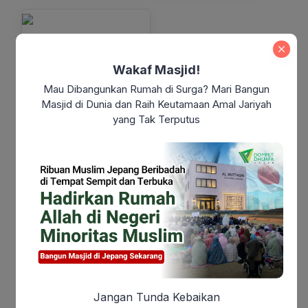
Infak Tanda Syukur
Wakaf Masjid!
Dompet Dhuafa Jabar
Rp 1.348.854
terkumpul
Mau Dibangunkan Rumah di Surga? Mari Bangun
Masjid di Dunia dan Raih Keutamaan Amal Jariyah
F
A
∞
25+
yang Tak Terputus
Donasi Sekarang
Sedekah Jumat
Dompet Dhuafa Jabar
Rp 2.681.101
terkumpul
Jangan Tunda Kebaikan