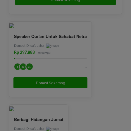
Speaker Qur'an Untuk Sahabat Netra
Dompet Dhuafa Jabar
Rp 297.883
terkumpul
T
D
3+
∞
Donasi Sekarang
Berbagi Hidangan Jumat
Dompet Dhuafa Jabar