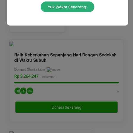
G
A
∞
64+
Yuk Wakaf Sekarang!
Donasi Sekarang
Raih Keberkahan Sepanjang Hari Dengan Sedekah
di Waktu Subuh
Dompet Dhuafa Jabar
Rp 3.264.247
terkumpul
G
A
∞
273+
Donasi Sekarang