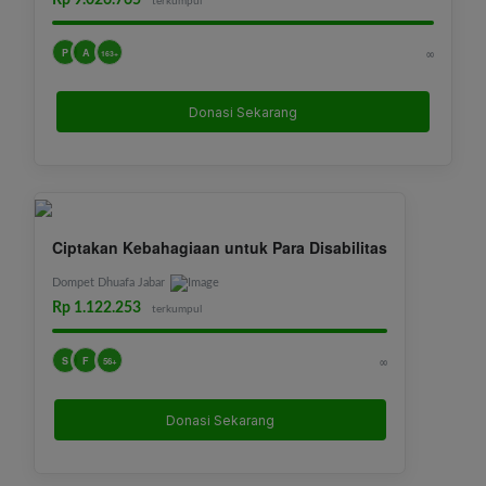
Rp 9.026.765
terkumpul
P
A
∞
163+
Donasi Sekarang
Ciptakan Kebahagiaan untuk Para Disabilitas
Dompet Dhuafa Jabar
Rp 1.122.253
terkumpul
S
F
∞
56+
Donasi Sekarang