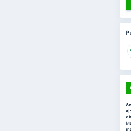
P
Se
aj
di
Me
me