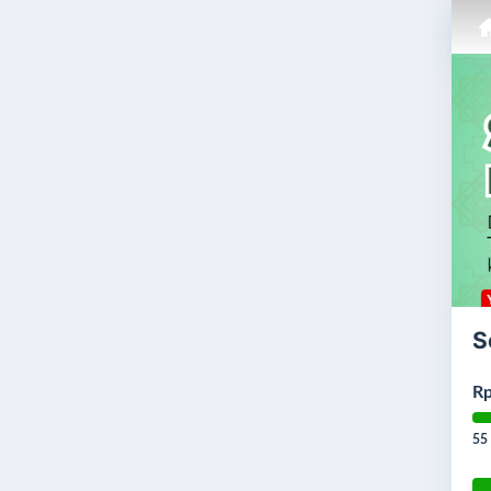
S
Rp
55