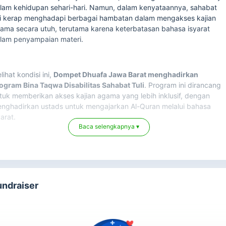
lam kehidupan sehari-hari. Namun, dalam kenyataannya, sahabat
li kerap menghadapi berbagai hambatan dalam mengakses kajian
ama secara utuh, terutama karena keterbatasan bahasa isyarat
lam penyampaian materi.
lihat kondisi ini,
Dompet Dhuafa Jawa Barat menghadirkan
ogram Bina Taqwa Disabilitas Sahabat Tuli
. Program ini dirancang
tuk memberikan akses kajian agama yang lebih inklusif, dengan
nghadirkan ustads untuk mengajarkan Al-Quran melalui bahasa
yarat.
Baca selengkapnya ▾
lalui program ini, sahabat tuli difasilitasi dalam mengikuti kajian
lam, belajar membaca dan memahami Al-Qur’an, mendapatkan ruang
an untuk bertanya dan berdiskusi tentang hal-hal keagamaan.
bersamaan dalam kajian ini juga membangun rasa ukhuwah dan
undraiser
ling menguatkan antar sesama penyandang disabilitas.