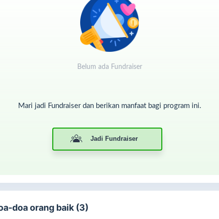
mun, keberlanjutan program ini sangat bergantung pada dukungan
ta semua.
Mari ikut berkontribusi
dalam menghadirkan cahaya ilmu
gi sahabat tuli dengan berdonasi. Donasi Anda akan membantu
nyediaan juru bahasa isyarat, serta mendukung penyelenggaraan
jian agama yang inklusif dan ramah disabilitas.
Belum ada Fundraiser
ri bersama-sama menjadi bagian dari kebaikan ini!
Mari jadi Fundraiser dan berikan manfaat bagi program ini.
Jadi Fundraiser
oa-doa orang baik (3)