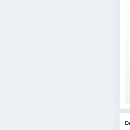
Na
ki
ba
pe
ka
Ma
D