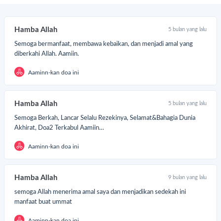
Hamba Allah
5 bulan yang lalu
Semoga bermanfaat, membawa kebaikan, dan menjadi amal yang
diberkahi Allah. Aamiin.
Aaminn-kan doa ini
Hamba Allah
5 bulan yang lalu
Semoga Berkah, Lancar Selalu Rezekinya, Selamat&Bahagia Dunia
Akhirat, Doa2 Terkabul Aamiin…
Aaminn-kan doa ini
Hamba Allah
9 bulan yang lalu
semoga Allah menerima amal saya dan menjadikan sedekah ini
manfaat buat ummat
Aaminn-kan doa ini