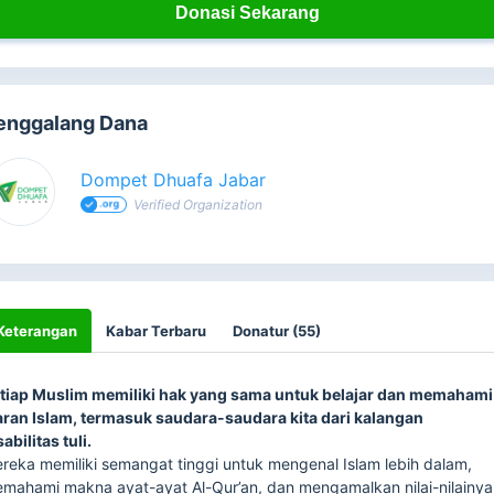
Donasi Sekarang
enggalang Dana
Dompet Dhuafa Jabar
Verified Organization
Keterangan
Kabar Terbaru
Donatur (55)
tiap Muslim memiliki hak yang sama untuk belajar dan memahami
aran Islam, termasuk saudara-saudara kita dari kalangan
sabilitas tuli.
reka memiliki semangat tinggi untuk mengenal Islam lebih dalam,
mahami makna ayat-ayat Al-Qur’an, dan mengamalkan nilai-nilainya