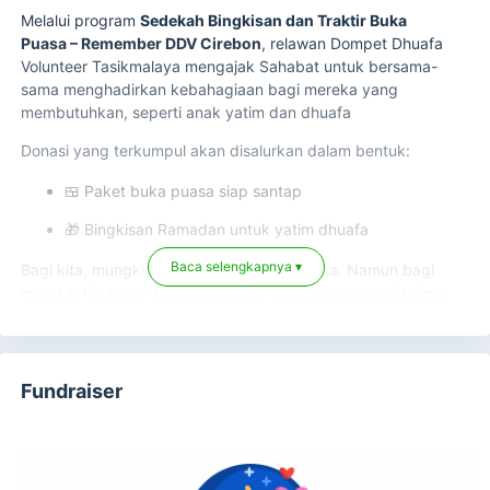
Melalui program
Sedekah Bingkisan dan Traktir Buka
Puasa – Remember DDV Cirebon
, relawan
Dompet Dhuafa
Volunteer
Tasikmalaya mengajak Sahabat untuk bersama-
sama menghadirkan kebahagiaan bagi mereka yang
membutuhkan, seperti anak yatim dan dhuafa
Donasi yang terkumpul akan disalurkan dalam bentuk:
🍱 Paket buka puasa siap santap
🎁 Bingkisan Ramadan untuk yatim dhuafa
Bagi kita, mungkin berbuka adalah hal biasa. Namun bagi
Baca selengkapnya ▾
mereka, hidangan buka puasa dan bingkisan yang diterima
adalah bentuk kepedulian yang sangat berarti dan menjadi
penguat harapan di bulan suci.
Setiap sedekah yang Sahabat berikan bukan hanya
Fundraiser
menghadirkan makanan untuk berbuka, tetapi juga
menghadirkan senyum, kebahagiaan, dan doa tulus yang
insyaAllah menjadi pahala jariyah.
Mari jadikan Ramadan ini lebih bermakna.