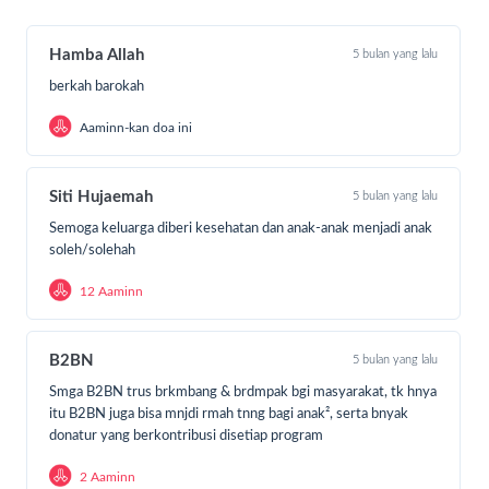
Hamba Allah
5 bulan yang lalu
berkah barokah
Aaminn-kan doa ini
Siti Hujaemah
5 bulan yang lalu
Semoga keluarga diberi kesehatan dan anak-anak menjadi anak
soleh/solehah
12 Aaminn
B2BN
5 bulan yang lalu
Smga B2BN trus brkmbang & brdmpak bgi masyarakat, tk hnya
itu B2BN juga bisa mnjdi rmah tnng bagi anak², serta bnyak
donatur yang berkontribusi disetiap program
2 Aaminn