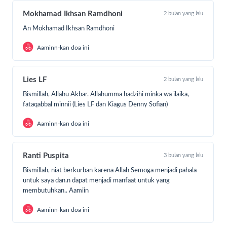
daging hewan kurban, serta wilayah bencana/rentan
konflik)
Mokhamad Ikhsan Ramdhoni
2 bulan yang lalu
Laporan kurban transparan. Pekurban akan
An Mokhamad Ikhsan Ramdhoni
mendapatkan laporan kurban secara lengkap dan
akan diberikan update ketika pemotongan
Aaminn-kan doa ini
Berdayakan peternak lokal hewan kurban binaan
Dompet Dhuafa untuk mandiri dan membentang
kebaikan
Lies LF
2 bulan yang lalu
Hewan kurban berkualitas sudah layak untuk
Bismillah, Allahu Akbar. Allahumma hadzihi minka wa ilaika,
dikurbankan menurut syariat Islam, dan melalui
fataqabbal minnii (Lies LF dan Kiagus Denny Sofian)
proses Quality Control yang amanah
Kurbanmu membentang kebaikan untuk Umat.
Aaminn-kan doa ini
Saudara kita yang benar-benar membutuhkan di
pelosok Indonesia khususnya Jawa Barat menunggu
kurbanmu sampai disana.
Ranti Puspita
3 bulan yang lalu
Bismillah, niat berkurban karena Allah Semoga menjadi pahala
untuk saya dan.n dapat menjadi manfaat untuk yang
membutuhkan.. Aamiin
Aaminn-kan doa ini