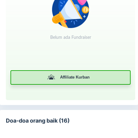
Belum ada Fundraiser
Dompet Dhuafa Jabar memastikan setiap hewan kurban
yang kamu titipkan disalurkan secara amanah, sehat, dan
tepat sasaran — untuk mereka yang benar-benar
membutuhkan.
Affiliate Kurban
✨
Alasan Mengapa Kurban di Dompet Dhuafa Jabar?
Sejak tahun 1994, Dompet Dhuafa membentang kebaikan
kurban Hingga Pelosok Negeri.
Alasan berkurban melalui Dompet Dhuafa :
Distribusi ke wilayah membutuhkan (wilayah miskin,
Doa-doa orang baik (16)
tertinggal, daerah pedalaman, wilayah yang
masyarakatnya belum pernah/jarang sekali menikmati