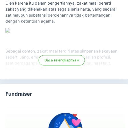
Oleh karena itu dalam pengertiannya, zakat maal berarti
zakat yang dikenakan atas segala jenis harta, yang secara
zat maupun substansi perolehannya tidak bertentangan
dengan ketentuan agama.
Sebagai contoh, zakat maal terdiri atas simpanan kekayaan
seperti uang, emas, surat berharga, penghasilan profesi,
Baca selengkapnya ▾
aset perdagangan, hasil barang tambang atau hasil laut,
hasil sewa aset dan lain sebagainya.
Sebagaimana yang dijelaskan oleh Syaikh Dr. Yusuf Al-
Qardhawi dalam kitabnya
Fiqh uz-Zakah
, zakat maal
meliputi:
Fundraiser
1. Zakat simpanan emas, perak, dan barang berharga
lainnya;
2. Zakat atas aset perdagangan;
3. Zakat atas hewan ternak;