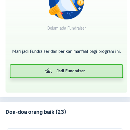
4. Zakat atas hasil pertanian;
5. Zakat atas hasil olahan tanaman dan hewan;
Belum ada Fundraiser
6. Zakat atas hasil tambang dan tangkapan laut;
7. Zakat atas hasil penyewaan asset;
8. Zakat atas hasil jasa profesi;
Mari jadi Fundraiser dan berikan manfaat bagi program ini.
9. Zakat atas hasil saham dan obligasi.
Syarat harta yang terkena kewajiban zakat maal:
Jadi Fundraiser
1. Kepemilikan penuh
2. Harta halal dan diperoleh secara halal
3. Harta yang dapat berkembang atau diproduktifkan
(dimanfaatkan)
Doa-doa orang baik (23)
4. Mencukupi nishab
5. Bebas dari hutang