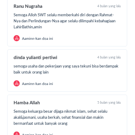
Ranu Nugraha
4 bulan yang lalu
6. Mencapai haul
Semoga Alloh SWT selalu memberkahi diri dengan Rahmat-
7. Atau dapat ditunaikan saat panen
Nya dan Perlindungan-Nya agar selalu dilimpahi kebahagiaan
LahirBathin,amin
Aaminn-kan doa ini
dinda yulianti pertiwi
4 bulan yang lalu
semoga usaha dan pekerjaan yang saya tekuni bisa berdampak
baik untuk orang lain
Aaminn-kan doa ini
Hamba Allah
5 bulan yang lalu
Semoga keluarga besar dijaga nikmat islam, sehat selalu
akal&jasmani, usaha berkah, sehat finansial dan makin
bermanfaat untuk banyak orang
Aaminn-kan doa ini