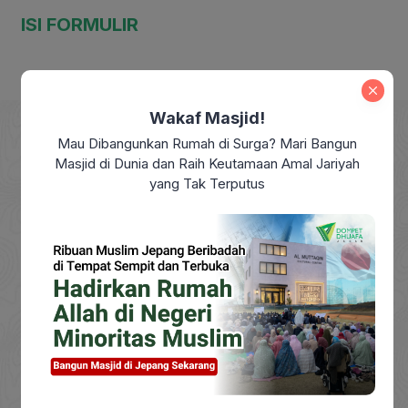
ISI FORMULIR
Wakaf Masjid!
Mau Dibangunkan Rumah di Surga? Mari Bangun
Masjid di Dunia dan Raih Keutamaan Amal Jariyah
yang Tak Terputus
DOMPET DHUAFA adalah Lembaga Nirlaba milik
masyarakat, berdiri sejak tahun 1993, yang
berkhidmat mengangkat harkat sosial masyarakat
dhuafa dengan mendayagunakan zakat, infak,
sedekah dan wakaf (ZISWAF) serta dana sosial
lainnya baik dari individu, kelompok, maupun
perusahaan.