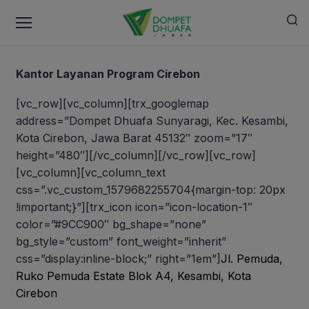
Kantor Layanan Program Cirebon
[vc_row][vc_column][trx_googlemap
address=”Dompet Dhuafa Sunyaragi, Kec. Kesambi,
Kota Cirebon, Jawa Barat 45132″ zoom=”17″
height=”480″][/vc_column][/vc_row][vc_row]
[vc_column][vc_column_text
css=”.vc_custom_1579682255704{margin-top: 20px
!important;}”][trx_icon icon=”icon-location-1″
color=”#9CC900″ bg_shape=”none”
bg_style=”custom” font_weight=”inherit”
css=”display:inline-block;” right=”1em”]
Jl. Pemuda,
Ruko Pemuda Estate Blok A4, Kesambi, Kota
Cirebon