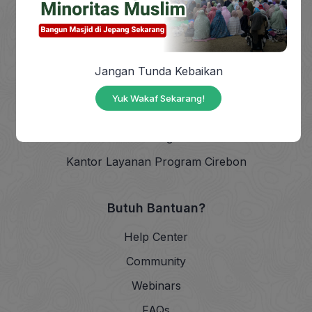
Tentang Kami
Jangan Tunda Kebaikan
Sejarah
Yuk Wakaf Sekarang!
Visi & Misi
Struktur Organisasi
Kantor Layanan Program Cirebon
Butuh Bantuan?
Help Center
Community
Webinars
FAQs