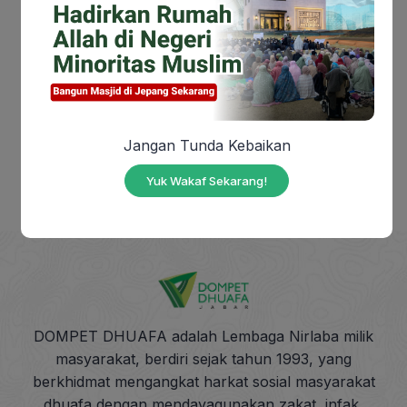
Wakaf Sekarang
Load more
Jangan Tunda Kebaikan
Yuk Wakaf Sekarang!
DOMPET DHUAFA adalah Lembaga Nirlaba milik
masyarakat, berdiri sejak tahun 1993, yang
berkhidmat mengangkat harkat sosial masyarakat
dhuafa dengan mendayagunakan zakat, infak,