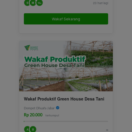
S
M
23 hari lagi
13+
Wakaf Sekarang
Wakaf Produktif Green House Desa Tani
Dompet Dhuafa Jabar
Rp 20.000
terkumpul
A
B
∞