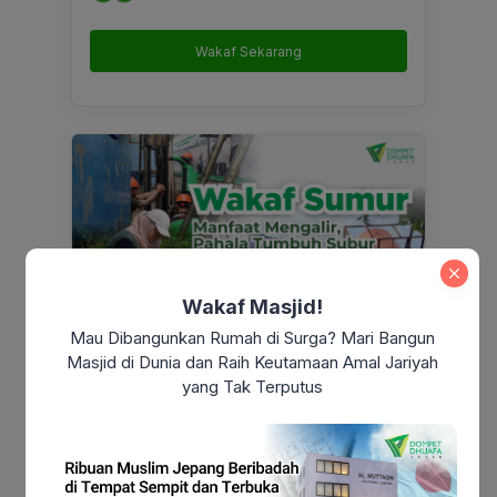
Wakaf Sekarang
Wakaf Masjid!
Mau Dibangunkan Rumah di Surga? Mari Bangun
Wakaf Sumur
Masjid di Dunia dan Raih Keutamaan Amal Jariyah
yang Tak Terputus
Dompet Dhuafa Jabar
Rp 579.027
terkumpul
A
F
7+
∞