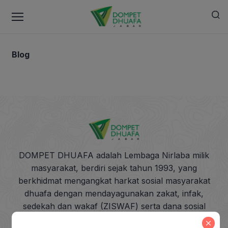
Blog
DOMPET DHUAFA adalah Lembaga Nirlaba milik
masyarakat, berdiri sejak tahun 1993, yang
berkhidmat mengangkat harkat sosial masyarakat
dhuafa dengan mendayagunakan zakat, infak,
sedekah dan wakaf (ZISWAF) serta dana sosial
lainnya baik dari individu, kelompok, maupun