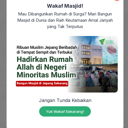
perusahaan.
Wakaf Masjid!
Mau Dibangunkan Rumah di Surga? Mari Bangun
Masjid di Dunia dan Raih Keutamaan Amal Jariyah
yang Tak Terputus
Tentang Kami
Sejarah
Visi & Misi
Struktur Organisasi
Kantor Layanan Program Cirebon
Butuh Bantuan?
Jangan Tunda Kebaikan
Help Center
Yuk Wakaf Sekarang!
Community