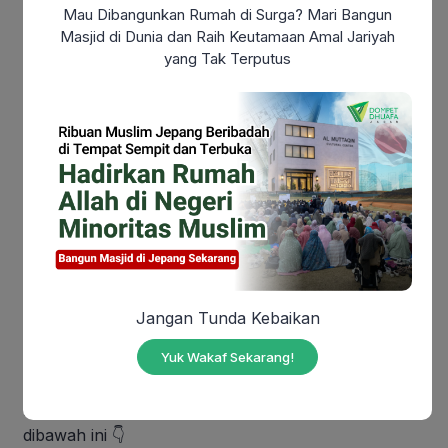
Mau Dibangunkan Rumah di Surga? Mari Bangun
Masjid di Dunia dan Raih Keutamaan Amal Jariyah
Menangkan:
yang Tak Terputus
– Juara 1: Uang Tunai Rp.1.000.000 dan Voucher
Rp. 500.000
– Juara 2: Uang Tunai Rp. 850.000 dan Voucher
Rp. 400.000
– Juara 3: Uang Tunai Rp. 700.000 dan Voucher Rp.
300.000
Silakan Download Sketsa Lomba Mewarnai Disini
👇
Jangan Tunda Kebaikan
Yuk Wakaf Sekarang!
Download Sketsa Lomba Mewanai
Daftarkan Dirimu dengan Klik “Daftar Sekarang”
dibawah ini
👇