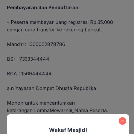
Pembayaran dan Pendaftaran:
– Peserta membayar uang registrasi Rp.35.000
dengan cara transfer ke rekening berikut:
Mandiri : 1300002878786
BSI : 7333344444
BCA : 1569444444
a.n Yayasan Dompet Dhuafa Republika
Mohon untuk mencantumkan
keterangan
LombaMewarnai_Nama Peserta.
– Struk/bukti transfer diupload ke Google Form ini
Wakaf Masjid!
sebagai bukti pendaftaran yang sah.