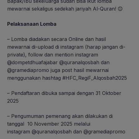
Bapak/Ibu sekeluarga sudah bisa ikut lomba
mewarnai sekaligus sedekah jariyah Al-Quran!
😊
Pelaksanaan Lomba
– Lomba diadakan secara
Online
dan hasil
mewarnai
di-upload
di instagram (harap jangan di-
private), follow dan mention instagram
@dompetdhuafajabar @quranalqosbah dan
@gramediapromo juga post hasil mewarnai
menggunakan hashtag #HFC_RegiF_Alqosbah2025
– Pendaftaran dibuka sampai dengan 31 Oktober
2025
– Pengumuman pemenang akan dilakukan di
tanggal 10 November 2025 melalui
instagram @quranalqosbah dan @gramediapromo