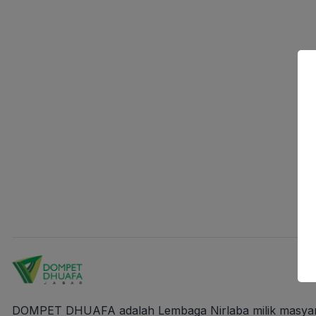
DOMPET DHUAFA adalah Lembaga Nirlaba milik masyaraka