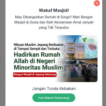
Modern: Sudahkah Kita Benar-Benar
Merdeka?
Wakaf Masjid!
Makna Maulid Nabi Muhammad SAW:
Mau Dibangunkan Rumah di Surga? Mari Bangun
Meneladani Akhlak Rasulullah dalam
Masjid di Dunia dan Raih Keutamaan Amal Jariyah
Kehidupan Sehari-hari
yang Tak Terputus
DOMPET DHUAFA adalah Lembaga Nirlaba milik
Jangan Tunda Kebaikan
masyarakat, berdiri sejak tahun 1993, yang
berkhidmat mengangkat harkat sosial masyarakat
Yuk Wakaf Sekarang!
dhuafa dengan mendayagunakan zakat, infak,