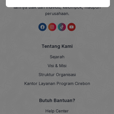
sedekah dan wakaf (ZISWAF) serta dana sosial
lainnya baik dari individu, kelompok, maupun
perusahaan.
Tentang Kami
Sejarah
Visi & Misi
Struktur Organisasi
Kantor Layanan Program Cirebon
Butuh Bantuan?
Help Center