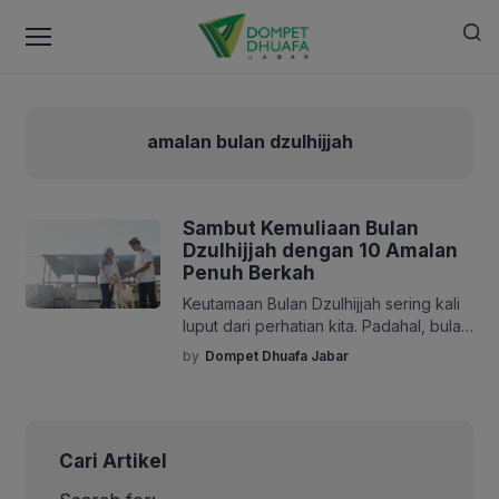
amalan bulan dzulhijjah
Sambut Kemuliaan Bulan
Dzulhijjah dengan 10 Amalan
Penuh Berkah
Keutamaan Bulan Dzulhijjah sering kali
luput dari perhatian kita. Padahal, bulan
mulia ini menyimpan banyak amalan
by
Dompet Dhuafa Jabar
istimewa yang dapat menjadi sarana
mendekatkan diri kepada Allah SWT.
Terlebih, tidak ada seorang pun yang
mengetahui sampai kapan kesempatan
Cari Artikel
hidup akan diberikan. Oleh karena itu,
mari sambut keutamaan Bulan Dzulhijjah