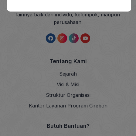
sedekah dan wakaf (ZISWAF) serta dana sosial
lainnya baik dari individu, kelompok, maupun
perusahaan.
Tentang Kami
Sejarah
Visi & Misi
Struktur Organisasi
Kantor Layanan Program Cirebon
Butuh Bantuan?