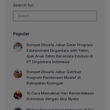
para donatur yang berlangsung di
Search for:
Asian Brother’s Agritech (ABA) Farm,
Ujungberung, Kota Bandung, pada
Kamis (07/05/2026). Kegiatan diawali
dengan sesi berbagi […]
Populer
Dompet Dhuafa Jabar Gelar Program
Edutainment Dirgantara with Yatim,
Ajak Anak Yatim Berwisata Edukasi di
PT Dirgantara Indonesia
Dompet Dhuafa Jabar Gulirkan
Program Pembinaan Mualaf di
Kabupaten Kuningan
10 Cara Memaknai Hari Kemerdekaan
Indonesia dengan Aksi Nyata
Makna Kemerdekaan Indonesia di Era