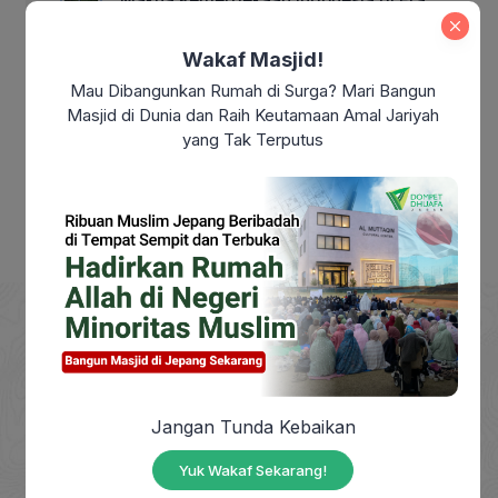
Modern: Sudahkah Kita Benar-Benar
Merdeka?
Wakaf Masjid!
Mau Dibangunkan Rumah di Surga? Mari Bangun
Makna Maulid Nabi Muhammad SAW:
Masjid di Dunia dan Raih Keutamaan Amal Jariyah
Meneladani Akhlak Rasulullah dalam
yang Tak Terputus
Kehidupan Sehari-hari
DOMPET DHUAFA adalah Lembaga Nirlaba milik
Jangan Tunda Kebaikan
masyarakat, berdiri sejak tahun 1993, yang
berkhidmat mengangkat harkat sosial masyarakat
Yuk Wakaf Sekarang!
dhuafa dengan mendayagunakan zakat, infak,