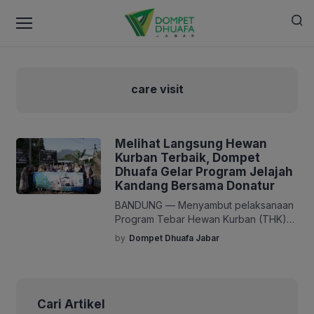
care visit
Melihat Langsung Hewan
Kurban Terbaik, Dompet
Dhuafa Gelar Program Jelajah
Kandang Bersama Donatur
BANDUNG — Menyambut pelaksanaan
Program Tebar Hewan Kurban (THK)
1447 H, Dompet Dhuafa terus
by
Dompet Dhuafa Jabar
memperkuat edukasi kepada
masyarakat terkait proses dan
pengelolaan program kurban. Upaya
tersebut diwujudkan melalui kegiatan
Cari Artikel
Care Visit Jelajah Kandang bersama