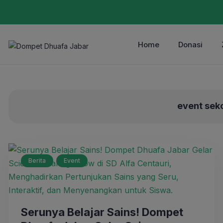
Home
Donasi
event sek
Berita
Event
Serunya Belajar Sains! Dompet