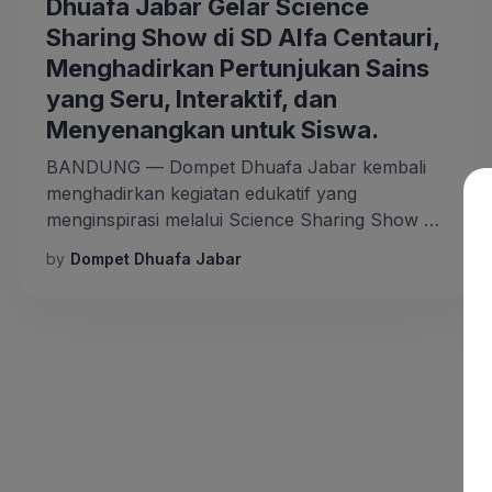
Dhuafa Jabar Gelar Science
Sharing Show di SD Alfa Centauri,
Menghadirkan Pertunjukan Sains
yang Seru, Interaktif, dan
Menyenangkan untuk Siswa.
BANDUNG — Dompet Dhuafa Jabar kembali
menghadirkan kegiatan edukatif yang
menginspirasi melalui Science Sharing Show di
SD Alfa Centauri, Bandung, Kamis (16/10/25).
by
Dompet Dhuafa Jabar
Acara ini menjadi ajang pembelajaran sains
yang dikemas secara interaktif, seru, dan
menyenangkan bagi para siswa sekolah dasar.
Dalam kegiatan tersebut, para siswa diajak
mengenal beragam eksperimen sains melalui
pertunjukan dan eksperimen sederhana […]