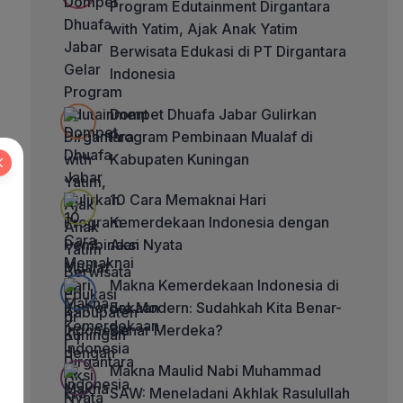
Program Edutainment Dirgantara
with Yatim, Ajak Anak Yatim
Berwisata Edukasi di PT Dirgantara
Indonesia
Dompet Dhuafa Jabar Gulirkan
Program Pembinaan Mualaf di
Kabupaten Kuningan
10 Cara Memaknai Hari
Kemerdekaan Indonesia dengan
Aksi Nyata
Makna Kemerdekaan Indonesia di
Era Modern: Sudahkah Kita Benar-
Benar Merdeka?
Makna Maulid Nabi Muhammad
SAW: Meneladani Akhlak Rasulullah