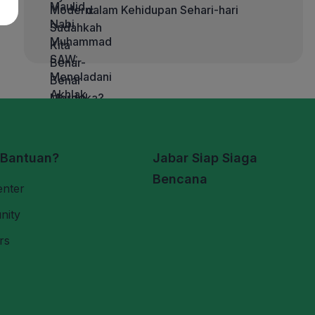
dalam Kehidupan Sehari-hari
 Bantuan?
Jabar Siap Siaga
Bencana
enter
nity
rs