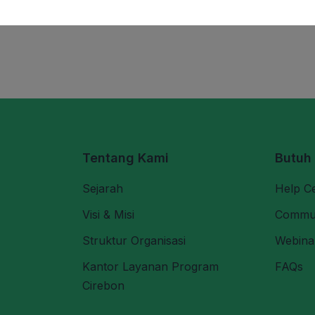
Tentang Kami
Butuh
Sejarah
Help C
Visi & Misi
Commu
Struktur Organisasi
Webina
Kantor Layanan Program
FAQs
Cirebon