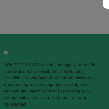
DOMPET DHUAFA adalah Lembaga Nirlaba milik
masyarakat, berdiri sejak tahun 1993, yang
berkhidmat mengangkat harkat sosial masyarakat
dhuafa dengan mendayagunakan zakat, infak,
sedekah dan wakaf (ZISWAF) serta dana sosial
lainnya baik dari individu, kelompok, maupun
perusahaan.