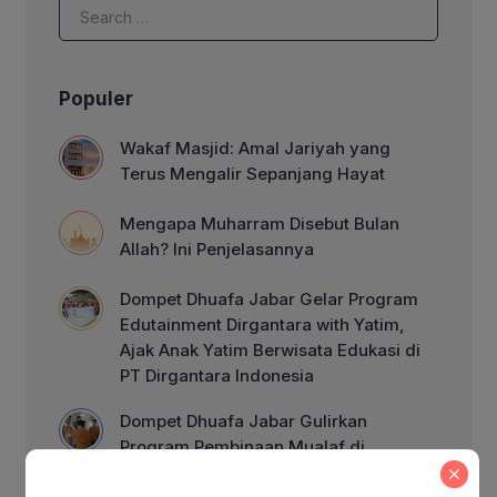
Niat […]
Populer
Wakaf Masjid: Amal Jariyah yang
Terus Mengalir Sepanjang Hayat
Mengapa Muharram Disebut Bulan
Allah? Ini Penjelasannya
Dompet Dhuafa Jabar Gelar Program
Edutainment Dirgantara with Yatim,
Ajak Anak Yatim Berwisata Edukasi di
PT Dirgantara Indonesia
Dompet Dhuafa Jabar Gulirkan
Program Pembinaan Mualaf di
Kabupaten Kuningan