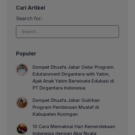
bebasnya bangsa Indonesia dari
Cari Artikel
jajahan asing. Turut ambil bagian dan
memperluas kebermanfaatan, Dompet
Search for:
Dhuafa Jabar bekerjasama dengan
Patriot Desa, MUI setempat, dan juga
instansi pemerintah setempat
menggelar tabligh akbar dan pawai […]
Populer
Dompet Dhuafa Jabar Gelar Program
Edutainment Dirgantara with Yatim,
Ajak Anak Yatim Berwisata Edukasi di
PT Dirgantara Indonesia
Dompet Dhuafa Jabar Gulirkan
Program Pembinaan Mualaf di
Kabupaten Kuningan
10 Cara Memaknai Hari Kemerdekaan
Indonesia dengan Aksi Nyata