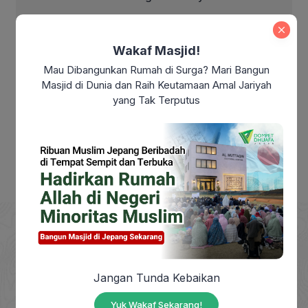
Makna Kemerdekaan Indonesia di Era
Modern: Sudahkah Kita Benar-Benar
Wakaf Masjid!
Merdeka?
Mau Dibangunkan Rumah di Surga? Mari Bangun
Masjid di Dunia dan Raih Keutamaan Amal Jariyah
Makna Maulid Nabi Muhammad SAW:
yang Tak Terputus
Meneladani Akhlak Rasulullah dalam
Kehidupan Sehari-hari
Jangan Tunda Kebaikan
DOMPET DHUAFA adalah Lembaga Nirlaba milik
masyarakat, berdiri sejak tahun 1993, yang
Yuk Wakaf Sekarang!