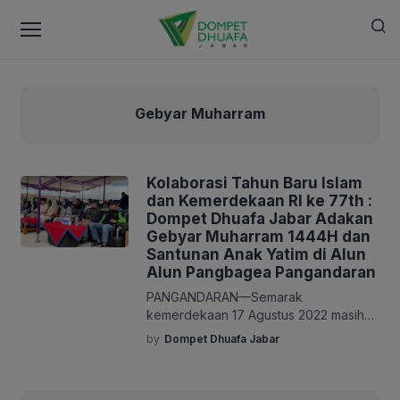
Gebyar Muharram
Kolaborasi Tahun Baru Islam
dan Kemerdekaan RI ke 77th :
Dompet Dhuafa Jabar Adakan
Gebyar Muharram 1444H dan
Santunan Anak Yatim di Alun
Alun Pangbagea Pangandaran
PANGANDARAN—Semarak
kemerdekaan 17 Agustus 2022 masih
kental dirasakan di berbagai pelosok
by
Dompet Dhuafa Jabar
negeri salah satunya Kabupaten
Pangandaran. Berbagai pesta rakyat
digelar sebagai rasa syukur atas