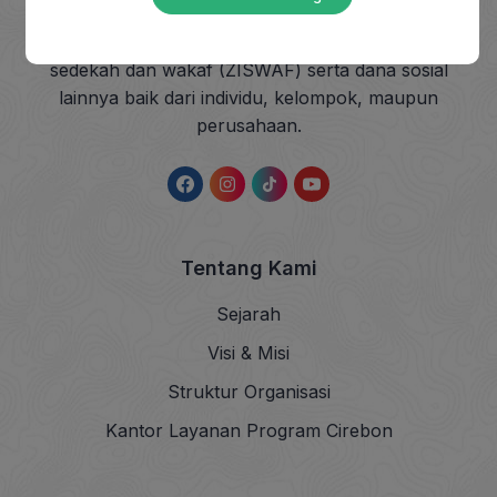
berkhidmat mengangkat harkat sosial masyarakat
dhuafa dengan mendayagunakan zakat, infak,
sedekah dan wakaf (ZISWAF) serta dana sosial
lainnya baik dari individu, kelompok, maupun
perusahaan.
Tentang Kami
Sejarah
Visi & Misi
Struktur Organisasi
Kantor Layanan Program Cirebon