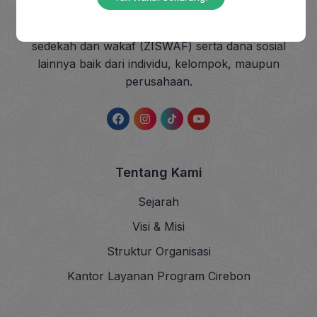
berkhidmat mengangkat harkat sosial masyarakat
dhuafa dengan mendayagunakan zakat, infak,
sedekah dan wakaf (ZISWAF) serta dana sosial
lainnya baik dari individu, kelompok, maupun
perusahaan.
Tentang Kami
Sejarah
Visi & Misi
Struktur Organisasi
Kantor Layanan Program Cirebon