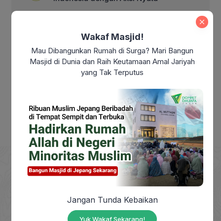
Makna Kemerdekaan Indonesia di Era
Modern: Sudahkah Kita Benar-Benar
Wakaf Masjid!
Merdeka?
Mau Dibangunkan Rumah di Surga? Mari Bangun
Masjid di Dunia dan Raih Keutamaan Amal Jariyah
Makna Maulid Nabi Muhammad SAW:
yang Tak Terputus
Meneladani Akhlak Rasulullah dalam
Kehidupan Sehari-hari
Jangan Tunda Kebaikan
DOMPET DHUAFA adalah Lembaga Nirlaba milik
masyarakat, berdiri sejak tahun 1993, yang
Yuk Wakaf Sekarang!