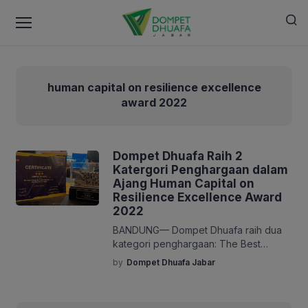
human capital on resilience excellence
award 2022
Dompet Dhuafa Raih 2
Katergori Penghargaan dalam
Ajang Human Capital on
Resilience Excellence Award
2022
BANDUNG— Dompet Dhuafa raih dua
kategori penghargaan: The Best
Employee Value & Performance dan
by
Dompet Dhuafa Jabar
The Best Recruitment pada acara
Human Capital on Resilience
Excellence Award 2022. Penghargaan