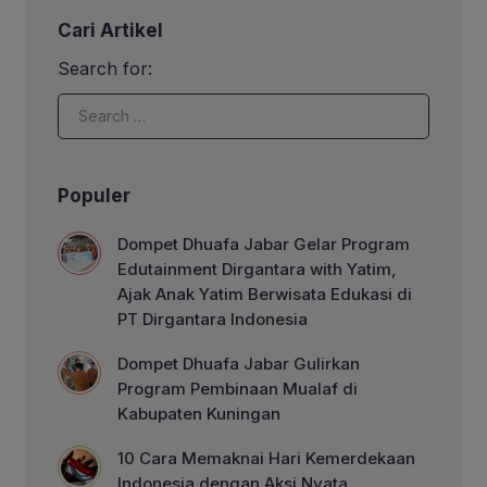
ini didapat dengan hasil kerja keras
Cari Artikel
insan Dompet Dhuafa dalam perannya
mengelola dan menyalurkan dana
Search for:
Ziswaf. Penghargaan didapat melalui
proses penjurian oleh para akademisi.
Lewat proses riset dan […]
Populer
Dompet Dhuafa Jabar Gelar Program
Edutainment Dirgantara with Yatim,
Ajak Anak Yatim Berwisata Edukasi di
PT Dirgantara Indonesia
Dompet Dhuafa Jabar Gulirkan
Program Pembinaan Mualaf di
Kabupaten Kuningan
10 Cara Memaknai Hari Kemerdekaan
Indonesia dengan Aksi Nyata