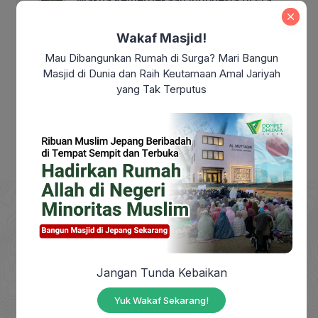
Modern: Sudahkah Kita Benar-Benar
Merdeka?
Wakaf Masjid!
Mau Dibangunkan Rumah di Surga? Mari Bangun
Makna Maulid Nabi Muhammad SAW:
Masjid di Dunia dan Raih Keutamaan Amal Jariyah
Meneladani Akhlak Rasulullah dalam
yang Tak Terputus
Kehidupan Sehari-hari
DOMPET DHUAFA adalah Lembaga Nirlaba milik
Jangan Tunda Kebaikan
masyarakat, berdiri sejak tahun 1993, yang
berkhidmat mengangkat harkat sosial masyarakat
Yuk Wakaf Sekarang!
dhuafa dengan mendayagunakan zakat, infak,