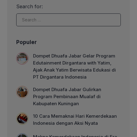
para donatur yang berlangsung di
Search for:
Asian Brother’s Agritech (ABA) Farm,
Ujungberung, Kota Bandung, pada
Kamis (07/05/2026). Kegiatan diawali
dengan sesi berbagi […]
Populer
Dompet Dhuafa Jabar Gelar Program
Edutainment Dirgantara with Yatim,
Ajak Anak Yatim Berwisata Edukasi di
PT Dirgantara Indonesia
Dompet Dhuafa Jabar Gulirkan
Program Pembinaan Mualaf di
Kabupaten Kuningan
10 Cara Memaknai Hari Kemerdekaan
Indonesia dengan Aksi Nyata
Makna Kemerdekaan Indonesia di Era