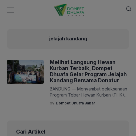
jelajah kandang
Melihat Langsung Hewan
Kurban Terbaik, Dompet
Dhuafa Gelar Program Jelajah
Kandang Bersama Donatur
BANDUNG — Menyambut pelaksanaan
Program Tebar Hewan Kurban (THK)
1447 H, Dompet Dhuafa terus
by
Dompet Dhuafa Jabar
memperkuat edukasi kepada
masyarakat terkait proses dan
pengelolaan program kurban. Upaya
tersebut diwujudkan melalui kegiatan
Cari Artikel
Care Visit Jelajah Kandang bersama