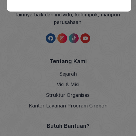
sedekah dan wakaf (ZISWAF) serta dana sosial
lainnya baik dari individu, kelompok, maupun
perusahaan.
Tentang Kami
Sejarah
Visi & Misi
Struktur Organisasi
Kantor Layanan Program Cirebon
Butuh Bantuan?