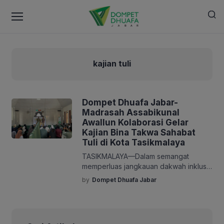
kajian tuli
Dompet Dhuafa Jabar-
Madrasah Assabikunal
Awallun Kolaborasi Gelar
Kajian Bina Takwa Sahabat
Tuli di Kota Tasikmalaya
TASIKMALAYA—Dalam semangat
memperluas jangkauan dakwah inklusif,
Dompet Dhuafa Jabar berkolaborasi
by
Dompet Dhuafa Jabar
dengan Madrasah Tuna Rungu
Assabikunal Awallun Tasikmalaya
menggelar kegiatan “Bina Takwa
Sahabat Tuli” pada Ahad, (28/9/2025)