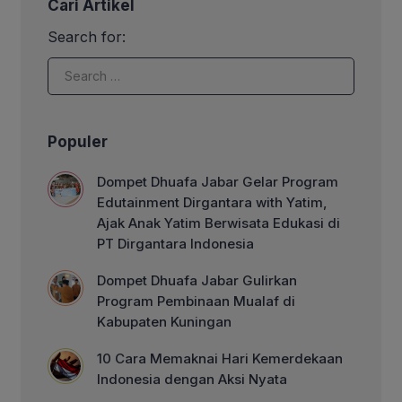
Cari Artikel
di Masjid At-Taqwa, Perum Mega
Mutiara Tasik Regency, Kota
Search for:
Tasikmalaya. Kajian bertema
“Meneladani Kesabaran Rasulullah
SAW” dihadiri oleh 50 sahabat tuli dari
berbagai wilayah Tasikmalaya, relawan
dan tokoh masyarakat […]
Populer
Dompet Dhuafa Jabar Gelar Program
Edutainment Dirgantara with Yatim,
Ajak Anak Yatim Berwisata Edukasi di
PT Dirgantara Indonesia
Dompet Dhuafa Jabar Gulirkan
Program Pembinaan Mualaf di
Kabupaten Kuningan
10 Cara Memaknai Hari Kemerdekaan
Indonesia dengan Aksi Nyata