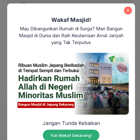
Makna Kemerdekaan Indonesia di Era
Modern: Sudahkah Kita Benar-Benar
Wakaf Masjid!
Merdeka?
Mau Dibangunkan Rumah di Surga? Mari Bangun
Makna Maulid Nabi Muhammad SAW:
Masjid di Dunia dan Raih Keutamaan Amal Jariyah
Meneladani Akhlak Rasulullah dalam
yang Tak Terputus
Kehidupan Sehari-hari
DOMPET DHUAFA adalah Lembaga Nirlaba milik
Jangan Tunda Kebaikan
masyarakat, berdiri sejak tahun 1993, yang
Yuk Wakaf Sekarang!
berkhidmat mengangkat harkat sosial masyarakat