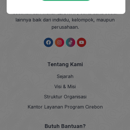
dhuafa dengan mendayagunakan zakat, infak,
sedekah dan wakaf (ZISWAF) serta dana sosial
lainnya baik dari individu, kelompok, maupun
perusahaan.
Tentang Kami
Sejarah
Visi & Misi
Struktur Organisasi
Kantor Layanan Program Cirebon
Butuh Bantuan?