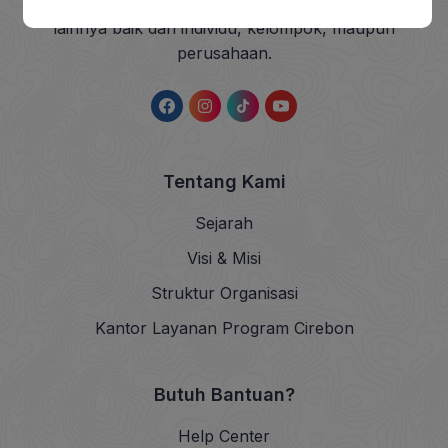
sedekah dan wakaf (ZISWAF) serta dana sosial
lainnya baik dari individu, kelompok, maupun
perusahaan.
Tentang Kami
Sejarah
Visi & Misi
Struktur Organisasi
Kantor Layanan Program Cirebon
Butuh Bantuan?
Help Center