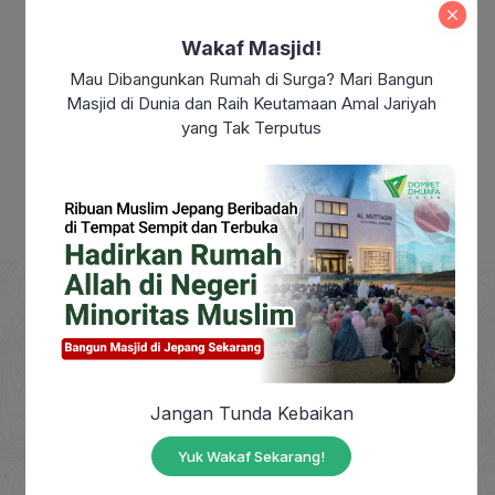
Modern: Sudahkah Kita Benar-Benar
Merdeka?
Wakaf Masjid!
Makna Maulid Nabi Muhammad SAW:
Mau Dibangunkan Rumah di Surga? Mari Bangun
Meneladani Akhlak Rasulullah dalam
Masjid di Dunia dan Raih Keutamaan Amal Jariyah
Kehidupan Sehari-hari
yang Tak Terputus
DOMPET DHUAFA adalah Lembaga Nirlaba milik
Jangan Tunda Kebaikan
masyarakat, berdiri sejak tahun 1993, yang
berkhidmat mengangkat harkat sosial masyarakat
Yuk Wakaf Sekarang!
dhuafa dengan mendayagunakan zakat, infak,