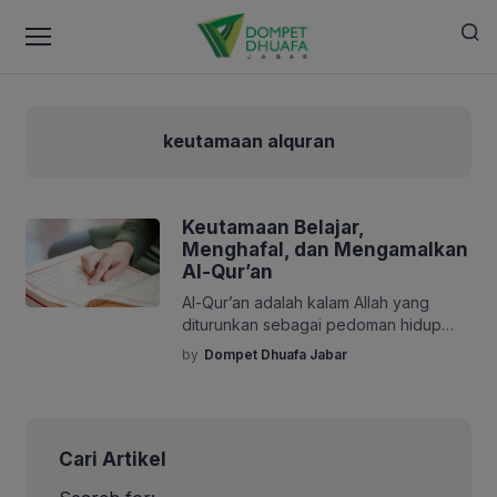
keutamaan alquran
Keutamaan Belajar,
Menghafal, dan Mengamalkan
Al-Qur’an
Al-Qur’an adalah kalam Allah yang
diturunkan sebagai pedoman hidup
bagi seluruh umat manusia. Di dalamnya
by
Dompet Dhuafa Jabar
terkandung petunjuk, rahmat, serta
cahaya yang menuntun manusia menuju
kebahagiaan dunia dan akhirat. Oleh
karena itu, belajar, menghafal, serta
Cari Artikel
mengamalkan Al-Qur’an merupakan
amalan yang memiliki keutamaan luar