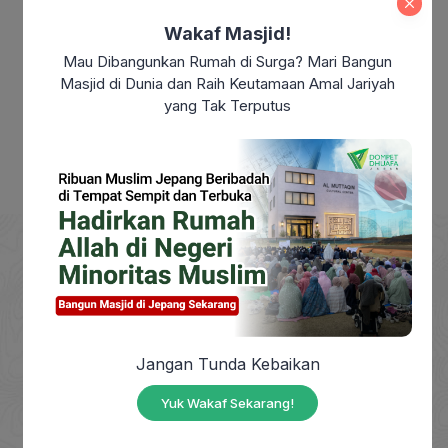
Merdeka?
Wakaf Masjid!
Makna Maulid Nabi Muhammad SAW:
Mau Dibangunkan Rumah di Surga? Mari Bangun
Meneladani Akhlak Rasulullah dalam
Masjid di Dunia dan Raih Keutamaan Amal Jariyah
Kehidupan Sehari-hari
yang Tak Terputus
DOMPET DHUAFA adalah Lembaga Nirlaba milik
masyarakat, berdiri sejak tahun 1993, yang
Jangan Tunda Kebaikan
berkhidmat mengangkat harkat sosial masyarakat
Yuk Wakaf Sekarang!
dhuafa dengan mendayagunakan zakat, infak,
sedekah dan wakaf (ZISWAF) serta dana sosial