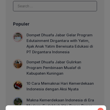
Populer
Dompet Dhuafa Jabar Gelar Program
Edutainment Dirgantara with Yatim,
Ajak Anak Yatim Berwisata Edukasi di
PT Dirgantara Indonesia
Dompet Dhuafa Jabar Gulirkan
Program Pembinaan Mualaf di
Kabupaten Kuningan
10 Cara Memaknai Hari Kemerdekaan
Indonesia dengan Aksi Nyata
Makna Kemerdekaan Indonesia di Era
Modern: Sudahkah Kita Benar-Benar