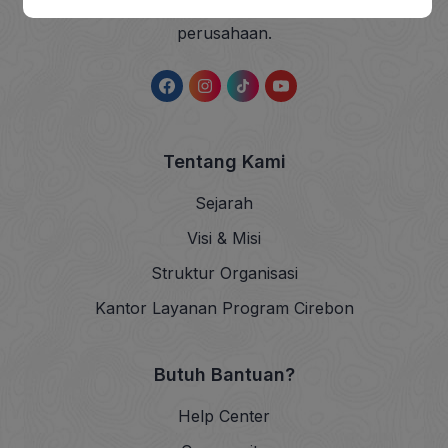
lainnya baik dari individu, kelompok, maupun
perusahaan.
Tentang Kami
Sejarah
Visi & Misi
Struktur Organisasi
Kantor Layanan Program Cirebon
Butuh Bantuan?
Help Center