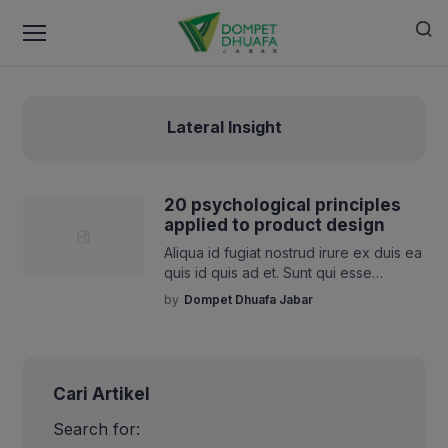
Lateral Insight
20 psychological principles
applied to product design
Aliqua id fugiat nostrud irure ex duis ea
quis id quis ad et. Sunt qui esse
pariatur duis deserunt mollit dolore
by
Dompet Dhuafa Jabar
cillum minim tempor enim. Elit aute irure
tempor cupidatat incididunt sint
deserunt ut voluptate aute id deserunt
nisi. Aliqua id fugiat nostrud irure ex
Cari Artikel
duis ea quis id quis ad et. Sunt qui esse
[…]
Search for: