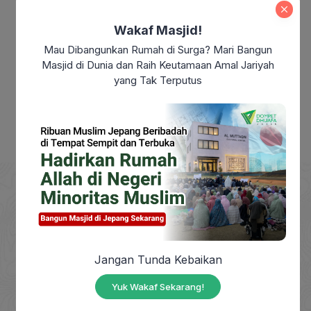
Modern: Sudahkah Kita Benar-Benar
Merdeka?
Wakaf Masjid!
Makna Maulid Nabi Muhammad SAW:
Mau Dibangunkan Rumah di Surga? Mari Bangun
Meneladani Akhlak Rasulullah dalam
Masjid di Dunia dan Raih Keutamaan Amal Jariyah
Kehidupan Sehari-hari
yang Tak Terputus
DOMPET DHUAFA adalah Lembaga Nirlaba milik
Jangan Tunda Kebaikan
masyarakat, berdiri sejak tahun 1993, yang
berkhidmat mengangkat harkat sosial masyarakat
Yuk Wakaf Sekarang!
dhuafa dengan mendayagunakan zakat, infak,