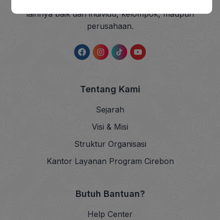
sedekah dan wakaf (ZISWAF) serta dana sosial
lainnya baik dari individu, kelompok, maupun
perusahaan.
Tentang Kami
Sejarah
Visi & Misi
Struktur Organisasi
Kantor Layanan Program Cirebon
Butuh Bantuan?
Help Center