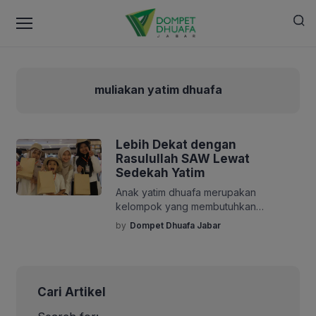
muliakan yatim dhuafa
Lebih Dekat dengan
Rasulullah SAW Lewat
Sedekah Yatim
Anak yatim dhuafa merupakan
kelompok yang membutuhkan
perhatian dan kepedulian bersama dari
by
Dompet Dhuafa Jabar
seluruh elemen masyarakat. Kehilangan
figur orang tua sebagai tempat
bergantung dan berlindung, ditambah
dengan keterbatasan ekonomi yang
Cari Artikel
dihadapi keluarga, kerap membuat
mereka harus menjalani kehidupan