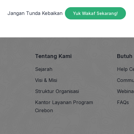
Jangan Tunda Kebaikan
Yuk Wakaf Sekarang!
Tentang Kami
Butuh
Sejarah
Help C
Visi & Misi
Commu
Struktur Organisasi
Webina
Kantor Layanan Program
FAQs
Cirebon