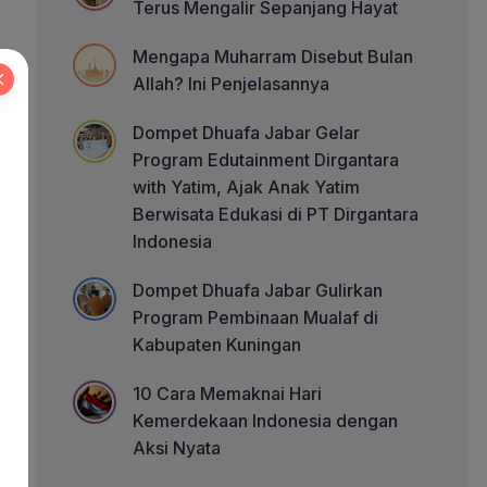
Terus Mengalir Sepanjang Hayat
Mengapa Muharram Disebut Bulan
Allah? Ini Penjelasannya
Dompet Dhuafa Jabar Gelar
Program Edutainment Dirgantara
with Yatim, Ajak Anak Yatim
Berwisata Edukasi di PT Dirgantara
Indonesia
Dompet Dhuafa Jabar Gulirkan
Program Pembinaan Mualaf di
Kabupaten Kuningan
10 Cara Memaknai Hari
Kemerdekaan Indonesia dengan
Aksi Nyata