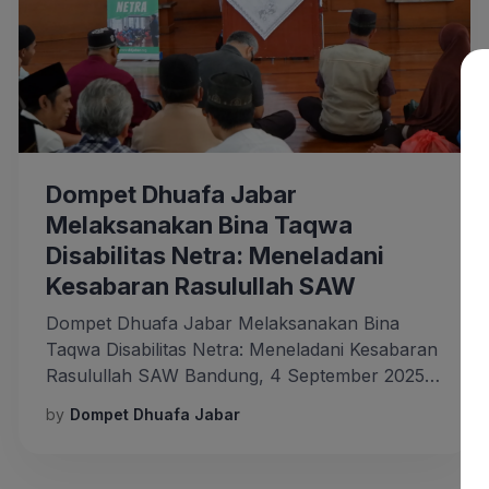
Dompet Dhuafa Jabar
Melaksanakan Bina Taqwa
Disabilitas Netra: Meneladani
Kesabaran Rasulullah SAW
Dompet Dhuafa Jabar Melaksanakan Bina
Taqwa Disabilitas Netra: Meneladani Kesabaran
Rasulullah SAW Bandung, 4 September 2025
— Dakwah inklusif kembali diwujudkan Dompet
by
Dompet Dhuafa Jabar
Dhuafa Jawa Barat melalui program Bina
Taqwa Disabilitas Netra yang secara rutin
dilaksanakan setiap bulan. Bertempat di Masjid