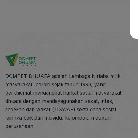
An Nur PT INTI Bandung, kajian edisi bulan
September ini mengusung tema “Meneladani
Kesabaran Rasulullah […]
DOMPET DHUAFA adalah Lembaga Nirlaba milik
masyarakat, berdiri sejak tahun 1993, yang
berkhidmat mengangkat harkat sosial masyarakat
dhuafa dengan mendayagunakan zakat, infak,
sedekah dan wakaf (ZISWAF) serta dana sosial
lainnya baik dari individu, kelompok, maupun
perusahaan.