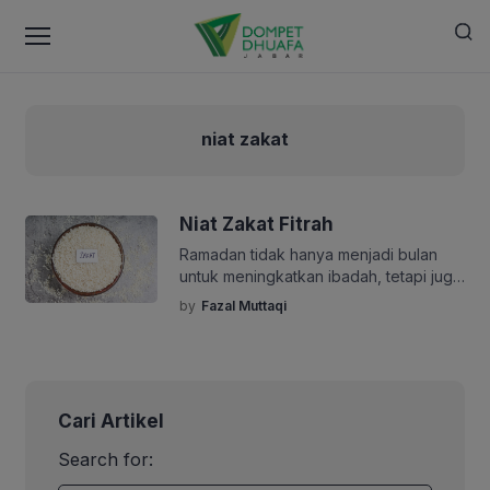
niat zakat
Niat Zakat Fitrah
Ramadan tidak hanya menjadi bulan
untuk meningkatkan ibadah, tetapi juga
momen untuk menyucikan diri, salah
by
Fazal Muttaqi
satunya melalui zakat fitrah. Zakat fitrah
merupakan kewajiban bagi setiap
Muslim yang mampu, sebagai bentuk
penyucian diri setelah menjalani ibadah
puasa serta sebagai wujud kepedulian
Cari Artikel
terhadap sesama, terutama mereka
yang kurang mampu. Berikut adalah
Search for:
niat untuk mengeluarkan zakat fitrah: