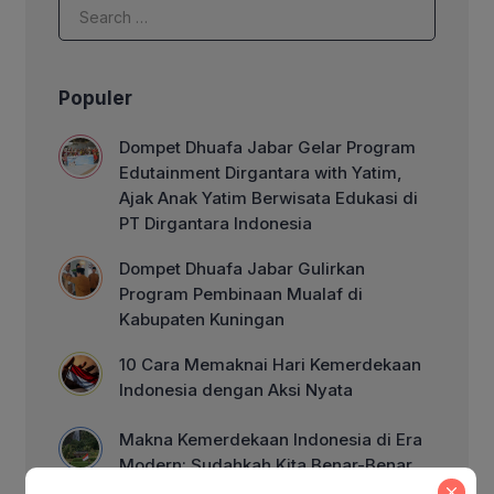
Niat […]
Populer
Dompet Dhuafa Jabar Gelar Program
Edutainment Dirgantara with Yatim,
Ajak Anak Yatim Berwisata Edukasi di
PT Dirgantara Indonesia
Dompet Dhuafa Jabar Gulirkan
Program Pembinaan Mualaf di
Kabupaten Kuningan
10 Cara Memaknai Hari Kemerdekaan
Indonesia dengan Aksi Nyata
Makna Kemerdekaan Indonesia di Era
Modern: Sudahkah Kita Benar-Benar
Merdeka?