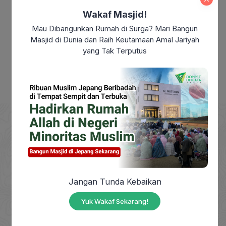
Wakaf Masjid!
Makna Maulid Nabi Muhammad SAW:
Mau Dibangunkan Rumah di Surga? Mari Bangun
Meneladani Akhlak Rasulullah dalam
Masjid di Dunia dan Raih Keutamaan Amal Jariyah
Kehidupan Sehari-hari
yang Tak Terputus
DOMPET DHUAFA adalah Lembaga Nirlaba milik
masyarakat, berdiri sejak tahun 1993, yang
Jangan Tunda Kebaikan
berkhidmat mengangkat harkat sosial masyarakat
dhuafa dengan mendayagunakan zakat, infak,
Yuk Wakaf Sekarang!
sedekah dan wakaf (ZISWAF) serta dana sosial
lainnya baik dari individu, kelompok, maupun