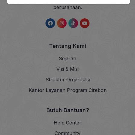
perusahaan.
Tentang Kami
Sejarah
Visi & Misi
Struktur Organisasi
Kantor Layanan Program Cirebon
Butuh Bantuan?
Help Center
Community