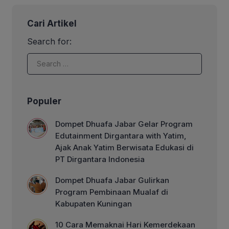
Acara ini menjadi ajang pembelajaran
sains yang dikemas secara interaktif,
Cari Artikel
seru, dan menyenangkan bagi para
siswa sekolah dasar. Dalam kegiatan
Search for:
tersebut, para siswa diajak mengenal
beragam eksperimen sains melalui
pertunjukan dan eksperimen
sederhana […]
Populer
Dompet Dhuafa Jabar Gelar Program
Edutainment Dirgantara with Yatim,
Ajak Anak Yatim Berwisata Edukasi di
PT Dirgantara Indonesia
Dompet Dhuafa Jabar Gulirkan
Program Pembinaan Mualaf di
Kabupaten Kuningan
10 Cara Memaknai Hari Kemerdekaan