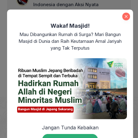
Indonesia dengan Aksi Nyata
Makna Kemerdekaan Indonesia di Era
Wakaf Masjid!
Modern: Sudahkah Kita Benar-Benar
Merdeka?
Mau Dibangunkan Rumah di Surga? Mari Bangun
Masjid di Dunia dan Raih Keutamaan Amal Jariyah
Makna Maulid Nabi Muhammad SAW:
yang Tak Terputus
Meneladani Akhlak Rasulullah dalam
Kehidupan Sehari-hari
Jangan Tunda Kebaikan
DOMPET DHUAFA adalah Lembaga Nirlaba milik