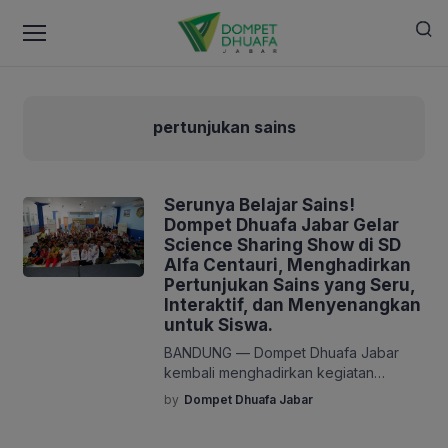
pertunjukan sains
Serunya Belajar Sains!
Dompet Dhuafa Jabar Gelar
Science Sharing Show di SD
Alfa Centauri, Menghadirkan
Pertunjukan Sains yang Seru,
Interaktif, dan Menyenangkan
untuk Siswa.
BANDUNG — Dompet Dhuafa Jabar
kembali menghadirkan kegiatan
edukatif yang menginspirasi melalui
by
Dompet Dhuafa Jabar
Science Sharing Show di SD Alfa
Centauri, Bandung, Kamis (16/10/25).