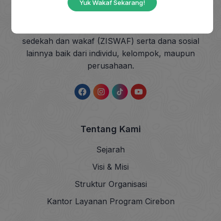
Yuk Wakaf Sekarang!
masyarakat, berdiri sejak tahun 1993, yang
berkhidmat mengangkat harkat sosial masyarakat
dhuafa dengan mendayagunakan zakat, infak,
sedekah dan wakaf (ZISWAF) serta dana sosial
lainnya baik dari individu, kelompok, maupun
perusahaan.
Tentang Kami
Sejarah
Visi & Misi
Struktur Organisasi
Kantor Layanan Program Cirebon