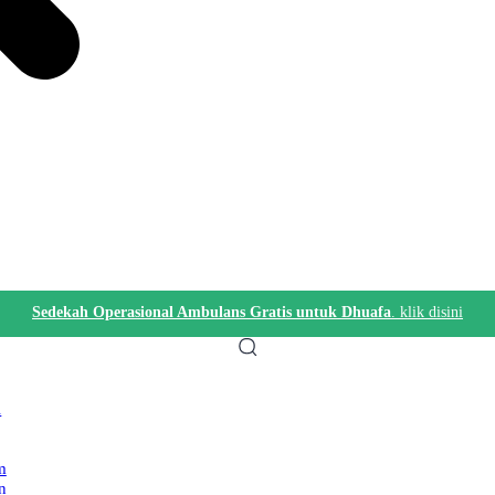
Sedekah Operasional Ambulans Gratis untuk Dhuafa
. klik disini
i
m
n