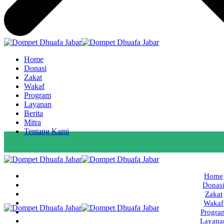
Home
Donasi
Zakat
Wakaf
Program
Layanan
Berita
Mitra
Tentang Kami
Home
Donas
Zakat
Wakaf
Progra
Layana