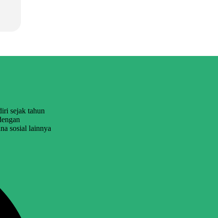
i sejak tahun
 dengan
a sosial lainnya