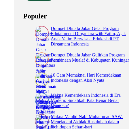
Populer
Dompet Dhuafa Jabar Gelar Program
Edutainment Dirgantara with Yatim, Ajak
Anak Yatim Berwisata Edukasi di PT
Dirgantara Indonesia
Dompet Dhuafa Jabar Gulirkan Program
Pembinaan Mualaf di Kabupaten Kuninga
10 Cara Memaknai Hari Kemerdekaan
Indonesia dengan Aksi Nyata
Makna Kemerdekaan Indonesia di Era
Modern: Sudahkah Kita Benar-Benar
Merdeka?
Makna Maulid Nabi Muhammad SAW:
Meneladani Akhlak Rasulullah dalam
Kehidupan Sehari-hari