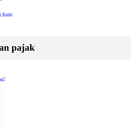
g Kami
an pajak