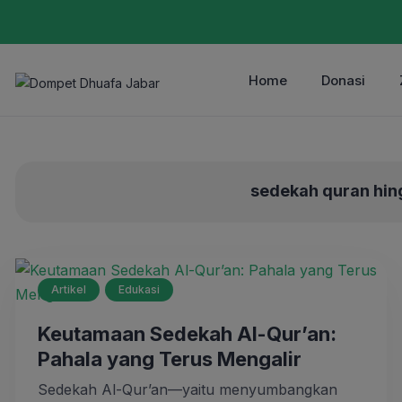
Home
Donasi
sedekah quran hin
Artikel
Edukasi
Keutamaan Sedekah Al-Qur’an:
Pahala yang Terus Mengalir
Sedekah Al-Qur’an—yaitu menyumbangkan