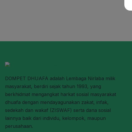
DOMPET DHUAFA adalah Lembaga Nirlaba milik
masyarakat, berdiri sejak tahun 1993, yang
berkhidmat mengangkat harkat sosial masyarakat
dhuafa dengan mendayagunakan zakat, infak,
sedekah dan wakaf (ZISWAF) serta dana sosial
lainnya baik dari individu, kelompok, maupun
perusahaan.