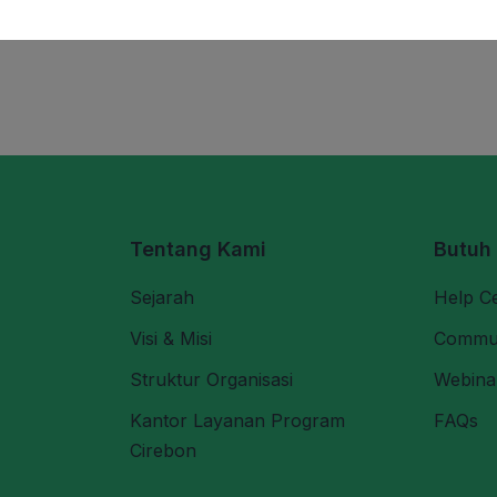
Tentang Kami
Butuh
Sejarah
Help C
Visi & Misi
Commu
Struktur Organisasi
Webina
Kantor Layanan Program
FAQs
Cirebon