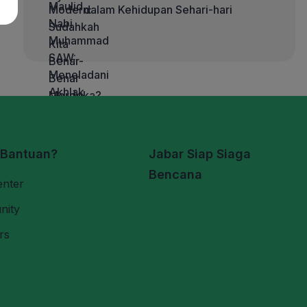
dalam Kehidupan Sehari-hari
 Bantuan?
Jabar Siap Siaga
Bencana
enter
nity
rs