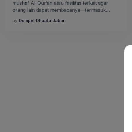
mushaf Al-Qur’an atau fasilitas terkait agar
orang lain dapat membacanya—termasuk
dalam jenis sedekah jariyah: amalan yang
by
Dompet Dhuafa Jabar
pahalanya dapat terus mengalir bahkan setelah
pelakunya wafat. Rasulullah ﷺ bersabda,
“Apabila seseorang meninggal dunia, maka
terputuslah amalnya kecuali tiga perkara:
sedekah jariyah, ilmu yang bermanfaat, atau
anak saleh yang mendoakannya.” (HR. Muslim).
Itu berarti, selama […]