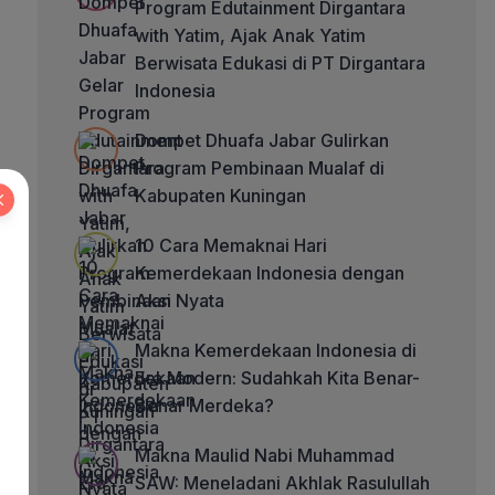
Program Edutainment Dirgantara
with Yatim, Ajak Anak Yatim
Berwisata Edukasi di PT Dirgantara
Indonesia
Dompet Dhuafa Jabar Gulirkan
Program Pembinaan Mualaf di
Kabupaten Kuningan
10 Cara Memaknai Hari
Kemerdekaan Indonesia dengan
Aksi Nyata
Makna Kemerdekaan Indonesia di
Era Modern: Sudahkah Kita Benar-
Benar Merdeka?
Makna Maulid Nabi Muhammad
SAW: Meneladani Akhlak Rasulullah