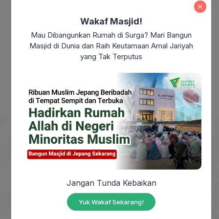
Modern: Sudahkah Kita Benar-Benar
Merdeka?
Wakaf Masjid!
Makna Maulid Nabi Muhammad SAW:
Mau Dibangunkan Rumah di Surga? Mari Bangun
Meneladani Akhlak Rasulullah dalam
Masjid di Dunia dan Raih Keutamaan Amal Jariyah
Kehidupan Sehari-hari
yang Tak Terputus
DOMPET DHUAFA adalah Lembaga Nirlaba milik
Jangan Tunda Kebaikan
masyarakat, berdiri sejak tahun 1993, yang
berkhidmat mengangkat harkat sosial masyarakat
Yuk Wakaf Sekarang!
dhuafa dengan mendayagunakan zakat, infak,