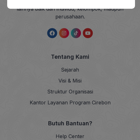
sedekah dan wakaf (ZISWAF) serta dana sosial
lainnya baik dari individu, kelompok, maupun
perusahaan.
Tentang Kami
Sejarah
Visi & Misi
Struktur Organisasi
Kantor Layanan Program Cirebon
Butuh Bantuan?
Help Center