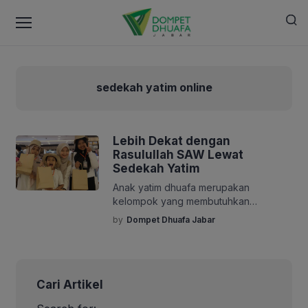
sedekah yatim online
Lebih Dekat dengan
Rasulullah SAW Lewat
Sedekah Yatim
Anak yatim dhuafa merupakan
kelompok yang membutuhkan
perhatian dan kepedulian bersama dari
by
Dompet Dhuafa Jabar
seluruh elemen masyarakat. Kehilangan
figur orang tua sebagai tempat
bergantung dan berlindung, ditambah
dengan keterbatasan ekonomi yang
Cari Artikel
dihadapi keluarga, kerap membuat
mereka harus menjalani kehidupan