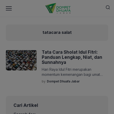
tatacara salat
Tata Cara Sholat Idul Fitri:
Panduan Lengkap, Niat, dan
Sunnahnya
Hari Raya Idul Fitri merupakan
momentum kemenangan bagi umat
Islam setelah menjalani ibadah puasa
by
Dompet Dhuafa Jabar
Ramadhan selama satu bulan penuh.
Salah satu ibadah utama yang menjadi
syiar di hari tersebut adalah sholat Idul
Fitri. Agar ibadah ini semakin bermakna
Cari Artikel
dan sesuai tuntunan Rasulullah ﷺ,
penting bagi kita untuk memahami tata