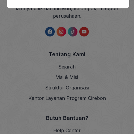
sedekah dan wakaf (ZISWAF) serta dana sosial
lainnya baik dari individu, kelompok, maupun
perusahaan.
Tentang Kami
Sejarah
Visi & Misi
Struktur Organisasi
Kantor Layanan Program Cirebon
Butuh Bantuan?
Help Center