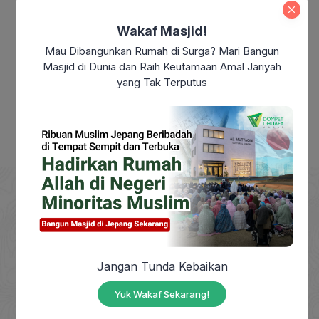
Modern: Sudahkah Kita Benar-Benar
Merdeka?
Wakaf Masjid!
Makna Maulid Nabi Muhammad SAW:
Mau Dibangunkan Rumah di Surga? Mari Bangun
Meneladani Akhlak Rasulullah dalam
Masjid di Dunia dan Raih Keutamaan Amal Jariyah
Kehidupan Sehari-hari
yang Tak Terputus
DOMPET DHUAFA adalah Lembaga Nirlaba milik
Jangan Tunda Kebaikan
masyarakat, berdiri sejak tahun 1993, yang
berkhidmat mengangkat harkat sosial masyarakat
Yuk Wakaf Sekarang!
dhuafa dengan mendayagunakan zakat, infak,