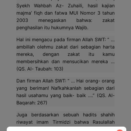
Syekh Wahbah Az- Zuhaili, hasil kajian
majma’ fiqh dan fatwa MUI Nomor 3 tahun
2003 menegaskan bahwa: zakat
penghasilan itu hukumnya Wajib.
Hal ini mengacu pada firman Allah SWT: “ …
ambillah olehmu zakat dari sebagian harta
mereka, dengan zakat itu kamu
membersihkan dan mensucikan mereka …
(QS. Al- Taubah: 103)
Dan firman Allah SWT: “ … Hai orang- orang
yang beriman! Nafkahkanlah sebagian dari
hasil usahamu yang baik- baik ….” (QS. Al-
Baqarah: 267)
Juga berdasarkan sebuah hadits shahih
riwayat imam Tirmidzi bahwa Rasulallah
SAW bersabda: “ Keluarkanlah olehmu