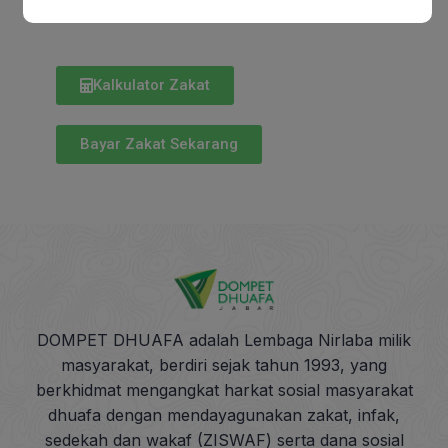
milikku karena Allah Ta’ala”
Kalkulator Zakat
Bayar Zakat Sekarang
DOMPET DHUAFA adalah Lembaga Nirlaba milik
masyarakat, berdiri sejak tahun 1993, yang
berkhidmat mengangkat harkat sosial masyarakat
dhuafa dengan mendayagunakan zakat, infak,
sedekah dan wakaf (ZISWAF) serta dana sosial