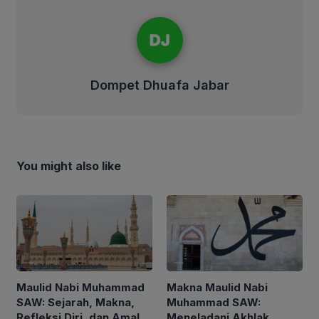
Dompet Dhuafa Jabar
Dompet Dhuafa Jabar
You might also like
Maulid Nabi Muhammad
Makna Maulid Nabi
SAW: Sejarah, Makna,
Muhammad SAW:
Refleksi Diri, dan Amalan
Meneladani Akhlak