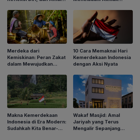
yang Dianjurkan
Rasulullah dalam
Kehidupan Sehari-hari
Merdeka dari
10 Cara Memaknai Hari
Kemiskinan: Peran Zakat
Kemerdekaan Indonesia
dalam Mewujudkan
dengan Aksi Nyata
Indonesia yang Lebih
Sejahtera
Makna Kemerdekaan
Wakaf Masjid: Amal
Indonesia di Era Modern:
Jariyah yang Terus
Sudahkah Kita Benar-
Mengalir Sepanjang
Benar Merdeka?
Hayat