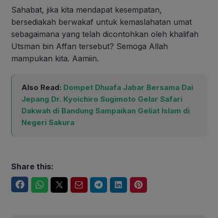
Sahabat, jika kita mendapat kesempatan,
bersediakah berwakaf untuk kemaslahatan umat
sebagaimana yang telah dicontohkan oleh khalifah
Utsman bin Affan tersebut? Semoga Allah
mampukan kita. Aamiin.
Also Read:
Dompet Dhuafa Jabar Bersama Dai
Jepang Dr. Kyoichiro Sugimoto Gelar Safari
Dakwah di Bandung Sampaikan Geliat Islam di
Negeri Sakura
Share this:
Facebook
WhatsApp
Twitter
Email
Telegram
LinkedIn
Pinterest