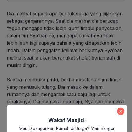
Dia melihat seperti apa bentuk surga yang dijanjikan
sebagai ganjarannya. Saat dia melihat dia berucap
“Aduh mengapa tidak lebih jauh” timbul penyesalan
dalam diri Sya’ban ra, mengapa rumahnya tidak
lebih jauh lagi supaya pahala yang didapatkan lebih
indah. Dalam penggalan kalimat berikutnya Sya’ban
melihat saat ia akan berangkat sholat berjamaah di
musim dingin.
Saat ia membuka pintu, berhembuslah angin dingin
yang menusuk tulang. Dia masuk ke dalam
rumahnya dan mengambil satu baju lagi untuk
dipakainya. Dia memakai dua baju, Sya’ban memakai
pakaian yang bagus (baru) di dalam dan yang lama
(jelek) di luar.
Wakaf Masjid!
Mau Dibangunkan Rumah di Surga? Mari Bangun