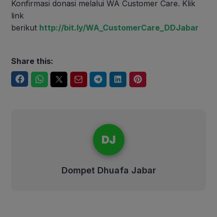
Konfirmasi donasi melalui WA Customer Care. Klik
link
berikut
http://bit.ly/WA_CustomerCare_DDJabar
Share this:
Facebook
WhatsApp
Twitter
Email
Telegram
LinkedIn
Pinterest
Dompet Dhuafa Jabar
Dompet Dhuafa Jabar