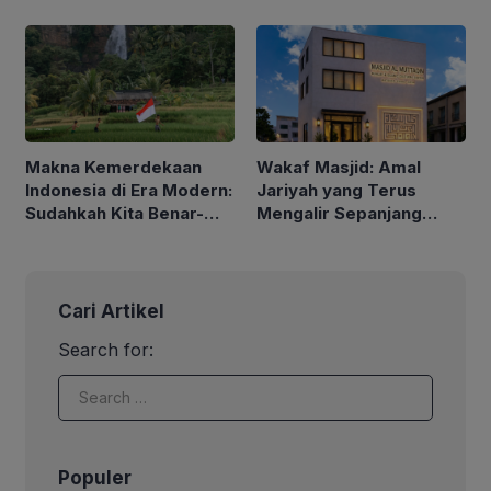
Indonesia yang Lebih
Sejahtera
Makna Kemerdekaan
Wakaf Masjid: Amal
Indonesia di Era Modern:
Jariyah yang Terus
Sudahkah Kita Benar-
Mengalir Sepanjang
Benar Merdeka?
Hayat
Cari Artikel
Search for:
Populer