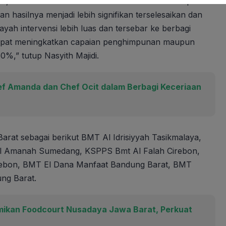
 kita bisa lebih awal mendesain tema atau isu apa
n hasilnya menjadi lebih signifikan terselesaikan dan
yah intervensi lebih luas dan tersebar ke berbagi
s dapat meningkatkan capaian penghimpunan maupun
%,” tutup Nasyith Majidi.
f Amanda dan Chef Ocit dalam Berbagi Keceriaan
rat sebagai berikut BMT Al Idrisiyyah Tasikmalaya,
l Amanah Sumedang, KSPPS Bmt Al Falah Cirebon,
ebon, BMT El Dana Manfaat Bandung Barat, BMT
ng Barat.
ikan Foodcourt Nusadaya Jawa Barat, Perkuat