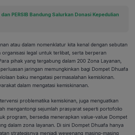
dan PERSIB Bandung Salurkan Donasi Kepedulian
nan atau dalam nomenklatur kita kenal dengan sebutan
organisasi legal untuk terlibat, serta berperan
 Para pihak yang tergabung dalam 200 Zona Layanan,
ka perluasan jaringan memungkinkan bagi Dompet Dhuafa
elolaan baku mengatasi permasalahan kemiskinan.
arakat dalam mengatasi kemiskinanan.
tervensi problematika kemiskinan, juga menguatkan
 mengantongi sejumlah prasyarat seperti portofolio
ntuk program, bersedia menerapkan value-value Dompet
ung dalam zona layanan. Di sini Dompet Dhuafa hanya
atan strategisnya menjadi wewenang masing-masing