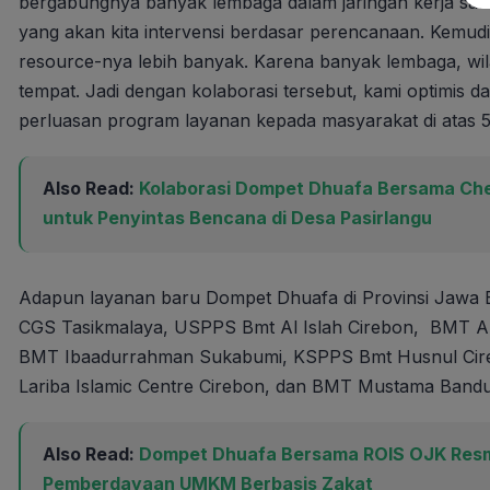
bergabungnya banyak lembaga dalam jaringan kerja sama,
yang akan kita intervensi berdasar perencanaan. Kemudia
resource-nya lebih banyak. Karena banyak lembaga, wila
tempat. Jadi dengan kolaborasi tersebut, kami optimi
perluasan program layanan kepada masyarakat di atas 50
Also Read:
Kolaborasi Dompet Dhuafa Bersama Che
untuk Penyintas Bencana di Desa Pasirlangu
Adapun layanan baru Dompet Dhuafa di Provinsi Jawa Ba
CGS Tasikmalaya, USPPS Bmt Al Islah Cirebon, BMT A
BMT Ibaadurrahman Sukabumi, KSPPS Bmt Husnul Cir
Lariba Islamic Centre Cirebon, dan BMT Mustama Bandu
Also Read:
Dompet Dhuafa Bersama ROIS OJK Resm
Pemberdayaan UMKM Berbasis Zakat