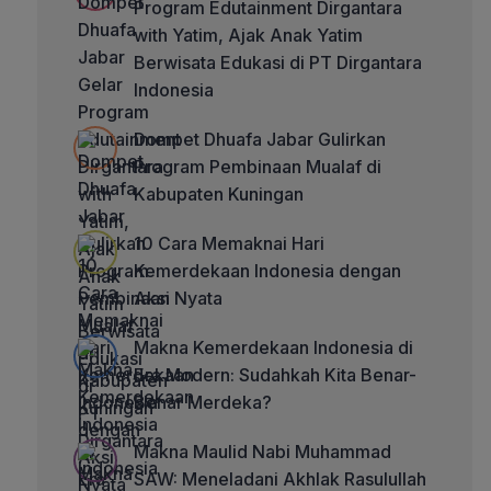
Program Edutainment Dirgantara
with Yatim, Ajak Anak Yatim
Berwisata Edukasi di PT Dirgantara
Indonesia
Dompet Dhuafa Jabar Gulirkan
Program Pembinaan Mualaf di
Kabupaten Kuningan
10 Cara Memaknai Hari
Kemerdekaan Indonesia dengan
Aksi Nyata
Makna Kemerdekaan Indonesia di
Era Modern: Sudahkah Kita Benar-
Benar Merdeka?
Makna Maulid Nabi Muhammad
SAW: Meneladani Akhlak Rasulullah