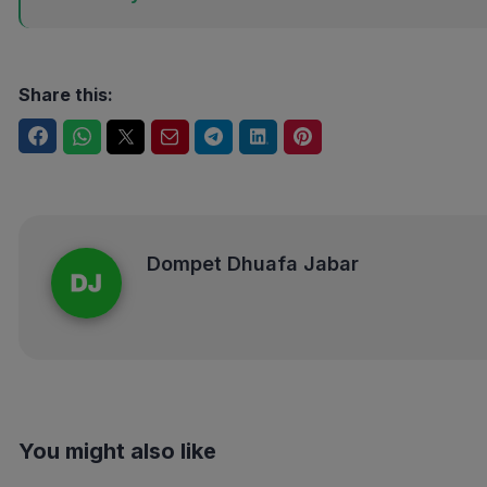
Share this:
Facebook
WhatsApp
Twitter
Email
Telegram
LinkedIn
Pinterest
Dompet Dhuafa Jabar
Dompet Dhuafa Jabar
You might also like