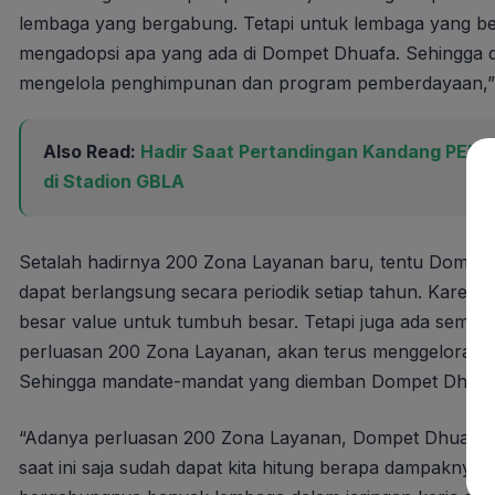
lembaga yang bergabung. Tetapi untuk lembaga yang be
mengadopsi apa yang ada di Dompet Dhuafa. Sehingga de
mengelola penghimpunan dan program pemberdayaan,” t
Also Read:
Hadir Saat Pertandingan Kandang PERSI
di Stadion GBLA
Setalah hadirnya 200 Zona Layanan baru, tentu Dompe
dapat berlangsung secara periodik setiap tahun. Kare
besar value untuk tumbuh besar. Tetapi juga ada sema
perluasan 200 Zona Layanan, akan terus menggelora se
Sehingga mandate-mandat yang diemban Dompet Dhuafa d
“Adanya perluasan 200 Zona Layanan, Dompet Dhuafa be
saat ini saja sudah dapat kita hitung berapa dampakny