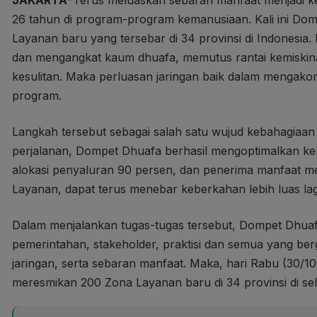
JAKARTA
–Terus meluaskan sebaran manfaat menjadi k
26 tahun di program-program kemanusiaan. Kali ini D
Layanan baru yang tersebar di 34 provinsi di Indonesi
dan mengangkat kaum dhuafa, memutus rantai kemiski
kesulitan. Maka perluasan jaringan baik dalam menga
program.
Langkah tersebut sebagai salah satu wujud kebahagiaan
perjalanan, Dompet Dhuafa berhasil mengoptimalkan kep
alokasi penyaluran 90 persen, dan penerima manfaat men
Layanan, dapat terus menebar keberkahan lebih luas lag
Dalam menjalankan tugas-tugas tersebut, Dompet Dhuafa 
pemerintahan, stakeholder, praktisi dan semua yang be
jaringan, serta sebaran manfaat. Maka, hari Rabu (30/10
meresmikan 200 Zona Layanan baru di 34 provinsi di sel