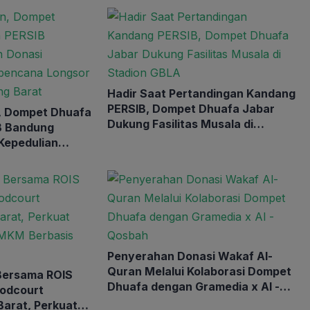
Hadir Saat Pertandingan Kandang
PERSIB, Dompet Dhuafa Jabar
, Dompet Dhuafa
Dukung Fasilitas Musala di
B Bandung
Stadion GBLA
Kepedulian
ngsor di
g Barat
Penyerahan Donasi Wakaf Al-
Quran Melalui Kolaborasi Dompet
Bersama ROIS
Dhuafa dengan Gramedia x Al -
odcourt
Qosbah
arat, Perkuat