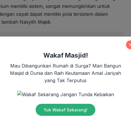
lum memiliki sistem, sangat memungkinkan untuk
ngan cepat dapat memiliki pola tersistem dalam
ambah Nasyith Majidi.
B, Dompet Dhuafa Jabar Dukung Fasilitas Musala
Wakaf Masjid!
Mau Dibangunkan Rumah di Surga? Mari Bangun
t Dhuafa juga berharap bahwa mekanisme perluasan
Masjid di Dunia dan Raih Keutamaan Amal Jariyah
na dalam konteks ini, Dompet Dhuafa membawa semangat
yang Tak Terputus
ngat membesarkan lembaga lain. Sehingga dengan
mangat berbagi dan menguatkan lembaga lain.
Jangan Tunda Kebaikan
apat turut diselesaikan oleh banyak pihak.
Yuk Wakaf Sekarang!
rharap ada dampak signifikan. Intervensi yang ada
a terhadap permasalahan kemiskinan. Sehingga dengan