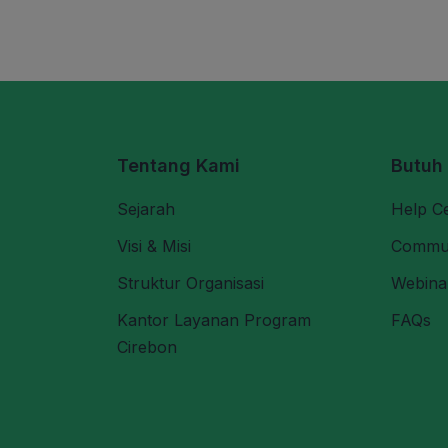
Tentang Kami
Butuh
Sejarah
Help C
Visi & Misi
Commu
Struktur Organisasi
Webina
Kantor Layanan Program
FAQs
Cirebon