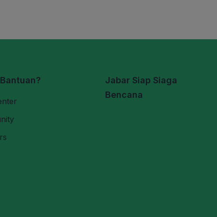
 Bantuan?
Jabar Siap Siaga
Bencana
enter
nity
rs