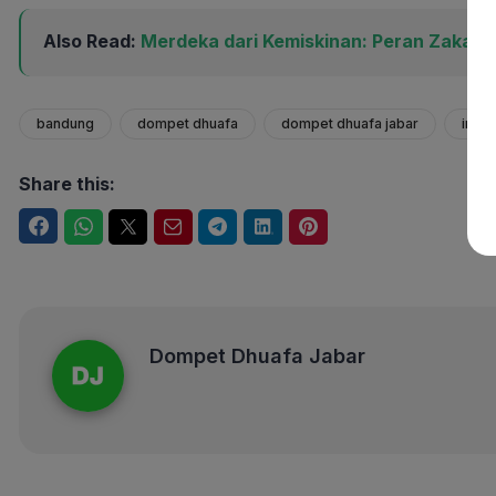
Also Read:
Merdeka dari Kemiskinan: Peran Zakat 
bandung
dompet dhuafa
dompet dhuafa jabar
indo
Share this:
Facebook
WhatsApp
Twitter
Email
Telegram
LinkedIn
Pinterest
Dompet Dhuafa Jabar
Dompet Dhuafa Jabar