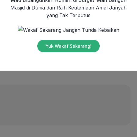
Masjid di Dunia dan Raih Keutamaan Amal Jariyah
dalam Mewujudkan Indonesia yang Lebih Sejahtera
yang Tak Terputus
Jangan Tunda Kebaikan
nesia
jawa barat
social
Yuk Wakaf Sekarang!