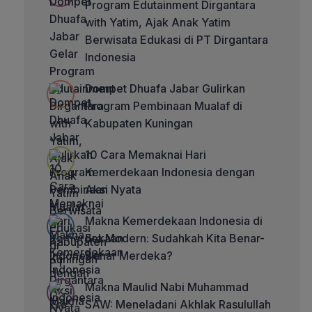
Program Edutainment Dirgantara
with Yatim, Ajak Anak Yatim
Berwisata Edukasi di PT Dirgantara
Indonesia
Dompet Dhuafa Jabar Gulirkan
Program Pembinaan Mualaf di
Kabupaten Kuningan
10 Cara Memaknai Hari
Kemerdekaan Indonesia dengan
Aksi Nyata
Makna Kemerdekaan Indonesia di
Era Modern: Sudahkah Kita Benar-
Benar Merdeka?
Makna Maulid Nabi Muhammad
SAW: Meneladani Akhlak Rasulullah