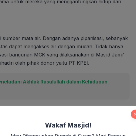
tama untuk mereka yang menggantungkan hidup dari
dari sumber mata air. Dengan adanya pipanisasi, sebanyak
Atas dapat mengakses air dengan mudah. Tidak hanya
vasi bangunan MCK yang dilaksanakan di Masjid Jami’
ihadiri oleh pihak donor yaitu PT KPEI.
ladani Akhlak Rasulullah dalam Kehidupan
 dapat memberikan manfaat yang baik dan banyak
 adalah sedekah air. Semoga berkah dan bermanfaat.”
Wakaf Masjid!
Mau Dibangunkan Rumah di Surga? Mari Bangun