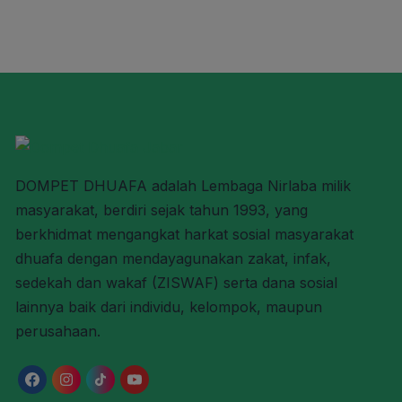
DOMPET DHUAFA adalah Lembaga Nirlaba milik
masyarakat, berdiri sejak tahun 1993, yang
berkhidmat mengangkat harkat sosial masyarakat
dhuafa dengan mendayagunakan zakat, infak,
sedekah dan wakaf (ZISWAF) serta dana sosial
lainnya baik dari individu, kelompok, maupun
perusahaan.