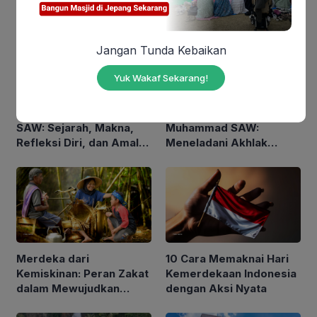
Jangan Tunda Kebaikan
Yuk Wakaf Sekarang!
Maulid Nabi Muhammad
Makna Maulid Nabi
SAW: Sejarah, Makna,
Muhammad SAW:
Refleksi Diri, dan Amalan
Meneladani Akhlak
yang Dianjurkan
Rasulullah dalam
Kehidupan Sehari-hari
Merdeka dari
10 Cara Memaknai Hari
Kemiskinan: Peran Zakat
Kemerdekaan Indonesia
dalam Mewujudkan
dengan Aksi Nyata
Indonesia yang Lebih