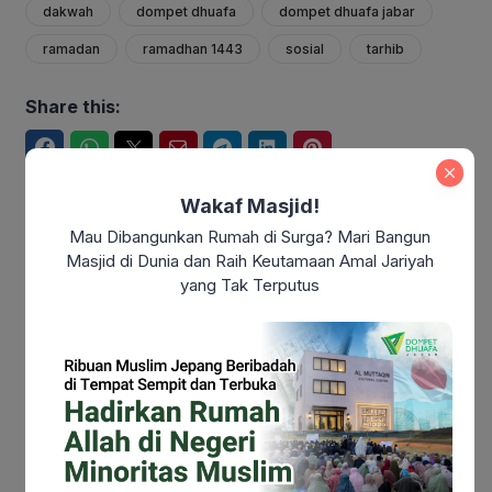
dakwah
dompet dhuafa
dompet dhuafa jabar
ramadan
ramadhan 1443
sosial
tarhib
Share this:
Facebook
WhatsApp
Twitter
Email
Telegram
LinkedIn
Pinterest
Wakaf Masjid!
Mau Dibangunkan Rumah di Surga? Mari Bangun
Dompet Dhuafa Jabar
Masjid di Dunia dan Raih Keutamaan Amal Jariyah
yang Tak Terputus
Dompet Dhuafa Jabar
You might also like