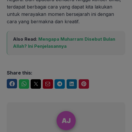
terdapat berbagai cara yang dapat kita lakukan
untuk merayakan momen bersejarah ini dengan
cara yang bermakna dan kreatif.
Also Read:
Mengapa Muharram Disebut Bulan
Allah? Ini Penjelasannya
Share this:
Facebook
WhatsApp
Twitter
Email
Telegram
LinkedIn
Pinterest
Arahmat Jatnika