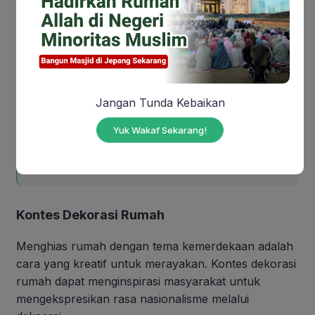
Pameran Sejarah
Pameran sejarah dapat mengingatkan masyarakat
akan perjuangan para pahlawan dalam merebut
kemerdekaan. Pameran ini juga dapat menjadi
pelajaran berharga, terutama bagi generasi muda.
Jangan Tunda Kebaikan
Yuk Wakaf Sekarang!
Also Read:
Makna Kemerdekaan Indonesia di
Era Modern: Sudahkah Kita Benar-Benar
Merdeka?
Kontes Dekorasi Rumah
Menghias rumah dengan tema kemerdekaan adalah
cara yang kreatif untuk merayakan. Kontes dekorasi
rumah dapat menginspirasi masyarakat untuk
mengekspresikan rasa nasionalisme melalui