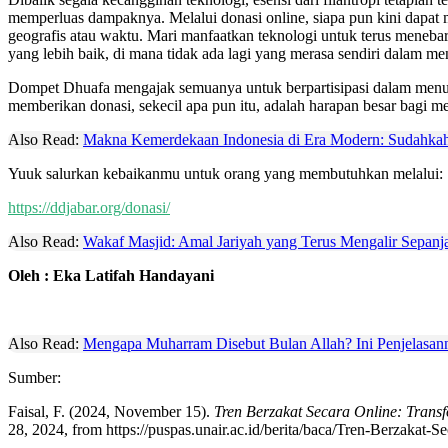
memperluas dampaknya. Melalui donasi online, siapa pun kini dapat m
geografis atau waktu. Mari manfaatkan teknologi untuk terus meneb
yang lebih baik, di mana tidak ada lagi yang merasa sendiri dalam m
Dompet Dhuafa mengajak semuanya untuk berpartisipasi dalam menu
memberikan donasi, sekecil apa pun itu, adalah harapan besar bagi
Also Read:
Makna Kemerdekaan Indonesia di Era Modern: Sudahkah
Yuuk salurkan kebaikanmu untuk orang yang membutuhkan melalui:
https://ddjabar.org/donasi/
Also Read:
Wakaf Masjid: Amal Jariyah yang Terus Mengalir Sepanj
Oleh : Eka Latifah Handayani
Also Read:
Mengapa Muharram Disebut Bulan Allah? Ini Penjelasan
Sumber:
Faisal, F. (2024, November 15).
Tren Berzakat Secara Online: Transfo
28, 2024, from https://puspas.unair.ac.id/berita/baca/Tren-Berzakat-S