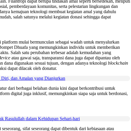
 Filantropi dapat berupa tindakan amal seperti bersedekah, meliputi
osial, pemberdayaan komunitas, serta pelestarian lingkungan dan
danya kemajuan teknologi membuat kegiatan amal yang dahulu
mudah, salah satunya melalui kegiatan donasi sehingga dapat
agai platform mulai bermunculan sebagai wadah untuk menyalurkan
rti Dompet Dhuafa yang memungkinkan individu untuk memberikan
 waktu. Salah satu perubahan terbesar adalah kemudahan yang
device
atau gawai saja, transparansi dana juga dapat dipantau oleh
ikan dana digunakan sesuai tujuan, dengan adanya teknologi
blockchain
ksi dapat dilacak oleh donatur.
Diri, dan Amalan yang Dianjurkan
r dari berbagai belahan dunia kini dapat berkontribusi untuk
tform digital juga inklusif, memungkinkan siapa saja untuk berdonasi,
Rasulullah dalam Kehidupan Sehari-hari
seseorang, sifat seseorang dapat dibentuk dari kebiasaan atau