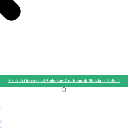
Sedekah Operasional Ambulans Gratis untuk Dhuafa
. klik disini
i
m
n