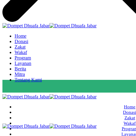
Home
Donasi
Zakat
Wakaf
Program
Layanan
Berita
Mitra
Tentang Kami
Home
Donas
Zakat
Wakaf
Progra
Layana