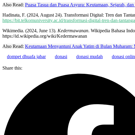
Also Read:
Puasa Tasua dan Puasa Asyura: Keutamaan, Sejarah, da
Hadinata, F. (2024, August 24). Transformasi Digital: Tren dan Tant
https://bit.telkomuniversity.ac.id/transformasi-digital-tren-dan-tantang
Wikimedia. (2024, June 13).
Kedermawanan
. Wikipedia Bahasa Indo
https://id.wikipedia.org/wiki/Kedermawanan
Also Read:
Keutamaan Menyantuni Anak Yatim di Bulan Muharam: 
dompet dhuafa jabar
donasi
donasi mudah
donasi onli
Share this: