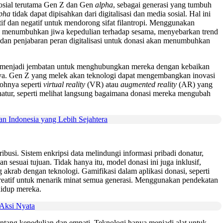
 sosial terutama Gen Z dan Gen
alpha
, sebagai generasi yang tumbuh
pha
tidak dapat dipisahkan dari digitalisasi dan media sosial. Hal ini
itif dan negatif untuk mendorong sifat filantropi. Menggunakan
uk menumbuhkan jiwa kepedulian terhadap sesama, menyebarkan trend
i dan penjabaran peran digitalisasi untuk donasi akan menumbuhkan
i menjadi jembatan untuk menghubungkan mereka dengan kebaikan
nya. Gen Z yang melek akan teknologi dapat mengembangkan inovasi
tohnya seperti
virtual reality
(VR) atau
augmented reality
(AR) yang
atur, seperti melihat langsung bagaimana donasi mereka mengubah
n Indonesia yang Lebih Sejahtera
si. Sistem enkripsi data melindungi informasi pribadi donatur,
sesuai tujuan. Tidak hanya itu, model donasi ini juga inklusif,
 akrab dengan teknologi. Gamifikasi dalam aplikasi donasi, seperti
 kreatif untuk menarik minat semua generasi. Menggunakan pendekatan
 hidup mereka.
Aksi Nyata
 tentang kepedulian dan empati. Teknologi hanya menjadi alat untuk