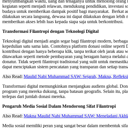
menyumbangkan waktu, uang dan tenaganya untuk menolong orang lain.
kegiatan seperti menjadi relawan, mendukung pendidikan, investasi s
budaya untuk memberikan dampak positif bagi masyarakat. Berkat a
dilakukan secara langsung, dewasa ini dapat dilakukan dengan lebih 
memberikan akses lebih luas kepada siapa saja untuk berkontribusi.
Transformasi Filantropi dengan Teknologi Digital
Teknologi digital menjadi angin segar bagi filantropi modern, berb
kepedulian satu sama lain. Contohnya platform donasi online sepe
kontribusi dengan hanya beberapa klik, tanpa terikat oleh jarak atau
ditawarkan seperti metode pembayaran yang beragam hanya melalui
donatur. Tidak seperti filantropi tradisional yang sulit untuk memast
dapat menciptakan sistem pencatatan yang transparan dan setiap transa
Also Read:
Maulid Nabi Muhammad SAW: Sejarah, Makna, Refleksi 
Transformasi digital memungkinkan menjangkau audiens global. Donatu
program yang mereka dukung, tanpa batasan geografis. Selain itu, pla
terlepas dari jumlah donasi mereka.
Pengaruh Media Sosial Dalam Mendorong Sifat Filantropi
Also Read:
Makna Maulid Nabi Muhammad SAW: Meneladani Akhlak 
Media sosial memiliki peran yang sangat besar dalam membentuk sifat 