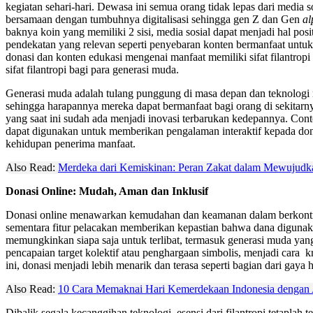
kegiatan sehari-hari. Dewasa ini semua orang tidak lepas dari media
bersamaan dengan tumbuhnya digitalisasi sehingga gen Z dan Gen
al
baknya koin yang memiliki 2 sisi, media sosial dapat menjadi hal pos
pendekatan yang relevan seperti penyebaran konten bermanfaat unt
donasi dan konten edukasi mengenai manfaat memiliki sifat filantrop
sifat filantropi bagi para generasi muda.
Generasi muda adalah tulang punggung di masa depan dan teknolog
sehingga harapannya mereka dapat bermanfaat bagi orang di sekitar
yang saat ini sudah ada menjadi inovasi terbarukan kedepannya. Con
dapat digunakan untuk memberikan pengalaman interaktif kepada don
kehidupan penerima manfaat.
Also Read:
Merdeka dari Kemiskinan: Peran Zakat dalam Mewujudka
Donasi Online: Mudah, Aman dan Inklusif
Donasi online menawarkan kemudahan dan keamanan dalam berkontribu
sementara fitur pelacakan memberikan kepastian bahwa dana digunakan 
memungkinkan siapa saja untuk terlibat, termasuk generasi muda yang
pencapaian target kolektif atau penghargaan simbolis, menjadi cara
ini, donasi menjadi lebih menarik dan terasa seperti bagian dari gaya
Also Read:
10 Cara Memaknai Hari Kemerdekaan Indonesia dengan 
Dibalik segala kecanggihan teknologi, esensi dari filantropi tetaplah