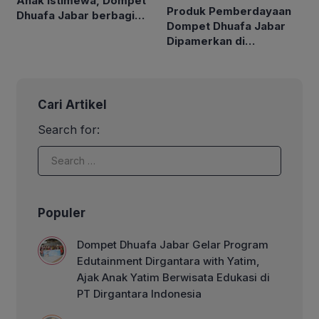
Anak Istimewa, Dompet
Produk Pemberdayaan
Dhuafa Jabar berbagi
Dompet Dhuafa Jabar
kebahagiaan bersama
Dipamerkan di
Anak Disabilitas dan
Konferensi Internasional
Orang Tua
World Zakat Forum
Cari Artikel
Search for:
Populer
Dompet Dhuafa Jabar Gelar Program
Edutainment Dirgantara with Yatim,
Ajak Anak Yatim Berwisata Edukasi di
PT Dirgantara Indonesia