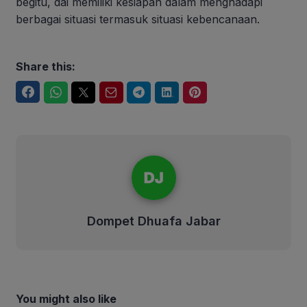
begitu, dai memiliki kesiapan dalam menghadapi
berbagai situasi termasuk situasi kebencanaan.
Share this:
Facebook
WhatsApp
Twitter
Email
Telegram
LinkedIn
Pinterest
Dompet Dhuafa Jabar
Dompet Dhuafa Jabar
You might also like