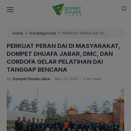
›
›
Home
Uncategorized
PERKUAT PERAN DAI DI
MASYARAKAT, DOMPET DHUAFA JABAR, DMC, DAN
PERKUAT PERAN DAI DI MASYARAKAT,
CORDOFA GELAR PELATIHAN DAI TANGGAP BENCANA
DOMPET DHUAFA JABAR, DMC, DAN
CORDOFA GELAR PELATIHAN DAI
TANGGAP BENCANA
.
.
by
Dompet Dhuafa Jabar
May 23, 2025
3 min read