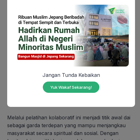
meningkatkan ketangguhan dan kesiapsiagaan para
dai dalam menghadapi respon di wilayahnya masing-
masing.
Enjang Damin, salah satu peserta dari Ciamis,
berbagi Kesan mendalamnya.
“Pelatihan ini (dai tanggap bencana) sangat luar
biasa, merupakan pengalaman pertama saya ikut
kegiatan tanggap bencana. Saya mendapatkan ilmu,
Jangan Tunda Kebaikan
pengalaman dan teman-teman baru yang semoga
kedepannya bisa terus saling berkolaborasi dalam
Yuk Wakaf Sekarang!
menangani bencana-bencana yang ada di Indonesia
terutama di daerah Jawa Barat,” ujarnya.
Melalui pelatihan kolaboratif ini menjadi titik awal dai
sebagai garda terdepan yang mampu menjangkau
masyarakat secara spiritual dan sosial. Dengan