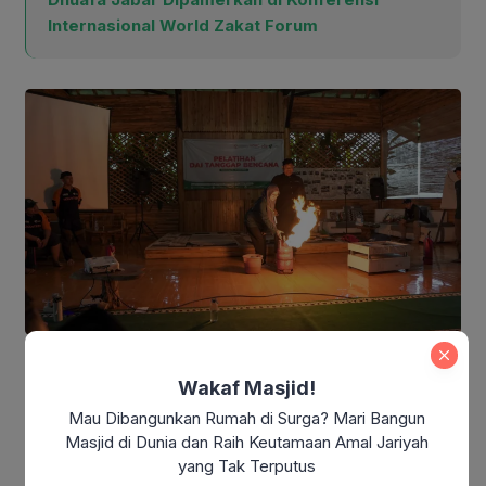
Internasional World Zakat Forum
Para peserta tidak hanya mendapatkan materi saja,
Wakaf Masjid!
tetapi juga mengikuti praktik secara langsung yang
Mau Dibangunkan Rumah di Surga? Mari Bangun
disampikan narasumber dari DMC Dompet Dhuafa
Masjid di Dunia dan Raih Keutamaan Amal Jariyah
dan Cordofa. Semua materi diharapakan dapat
yang Tak Terputus