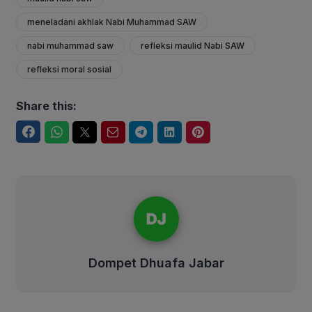
meneladani akhlak Nabi Muhammad SAW
nabi muhammad saw
refleksi maulid Nabi SAW
refleksi moral sosial
Share this:
Facebook
WhatsApp
Twitter
Email
Telegram
LinkedIn
Pinterest
Dompet Dhuafa Jabar
Dompet Dhuafa Jabar