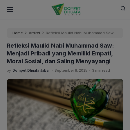
›
›
Home
Artikel
Refleksi Maulid Nabi Muhammad Saw:
Menjadi Pribadi yang Memiliki Empati, Moral Sosial, dan
Refleksi Maulid Nabi Muhammad Saw:
Saling Menyayangi
Menjadi Pribadi yang Memiliki Empati,
Moral Sosial, dan Saling Menyayangi
.
.
by
Dompet Dhuafa Jabar
September 8, 2025
3 min read