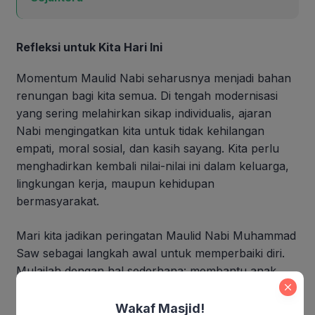
Refleksi untuk Kita Hari Ini
Momentum Maulid Nabi seharusnya menjadi bahan
renungan bagi kita semua. Di tengah modernisasi
yang sering melahirkan sikap individualis, ajaran
Nabi mengingatkan kita untuk tidak kehilangan
empati, moral sosial, dan kasih sayang. Kita perlu
menghadirkan kembali nilai-nilai ini dalam keluarga,
lingkungan kerja, maupun kehidupan
bermasyarakat.
Mari kita jadikan peringatan Maulid Nabi Muhammad
Saw sebagai langkah awal untuk memperbaiki diri.
Mulailah dengan hal sederhana: membantu anak
yatim, menghormati tetangga, berlaku jujur, dan
mengasihi siapa pun tanpa memandang latar
Wakaf Masjid!