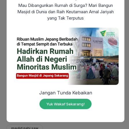
belakangnya.
Mau Dibangunkan Rumah di Surga? Mari Bangun
Masjid di Dunia dan Raih Keutamaan Amal Jariyah
yang Tak Terputus
Also Read:
10 Cara Memaknai Hari
Kemerdekaan Indonesia dengan Aksi Nyata
Dengan meneladani akhlak Rasulullah, kita bukan
hanya memperingati kelahirannya, tetapi juga
menghidupkan kembali risalahnya: membangun
kehidupan yang penuh empati, bermoral, dan kasih
sayang.
Jangan Tunda Kebaikan
Also Read:
Makna Kemerdekaan Indonesia di
Era Modern: Sudahkah Kita Benar-Benar
Yuk Wakaf Sekarang!
Merdeka?
maulid nabi saw