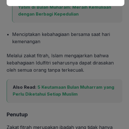
Also Read:
Keutamaan Menyantuni Anak
Yatim di Bulan Muharam: Meraih Kemuliaan
dengan Berbagi Kepedulian
Menciptakan kebahagiaan bersama saat hari
kemenangan
Melalui zakat fitrah, Islam mengajarkan bahwa
kebahagiaan Idulfitri seharusnya dapat dirasakan
oleh semua orang tanpa terkecuali.
Also Read:
5 Keutamaan Bulan Muharram yang
Perlu Diketahui Setiap Muslim
Penutup
Zakat fitrah merupakan ibadah yang tidak hanya