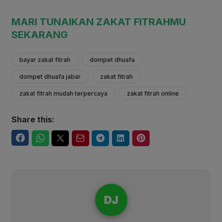
MARI TUNAIKAN ZAKAT FITRAHMU
SEKARANG
bayar zakat fitrah
dompet dhuafa
dompet dhuafa jabar
zakat fitrah
zakat fitrah mudah terpercaya
zakat fitrah online
Share this:
Facebook
WhatsApp
Twitter
Email
Telegram
LinkedIn
Pinterest
Dompet Dhuafa Jabar