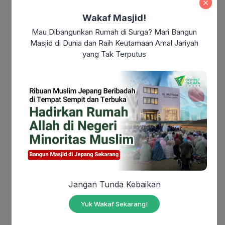
Zakat fitrah memiliki berbagai hikmah yang sangat
Wakaf Masjid!
mulia, di antaranya:
Mau Dibangunkan Rumah di Surga? Mari Bangun
Masjid di Dunia dan Raih Keutamaan Amal Jariyah
Menyucikan jiwa dan menyempurnakan ibadah
yang Tak Terputus
puasa Ramadan
Also Read:
Puasa Tasua dan Puasa Asyura:
Keutamaan, Sejarah, dan Hikmah di Bulan
Muharram
Menumbuhkan rasa kepedulian dan solidaritas
sosial
Membantu fakir miskin memenuhi kebutuhan
Jangan Tunda Kebaikan
menjelang Idulfitri
Yuk Wakaf Sekarang!