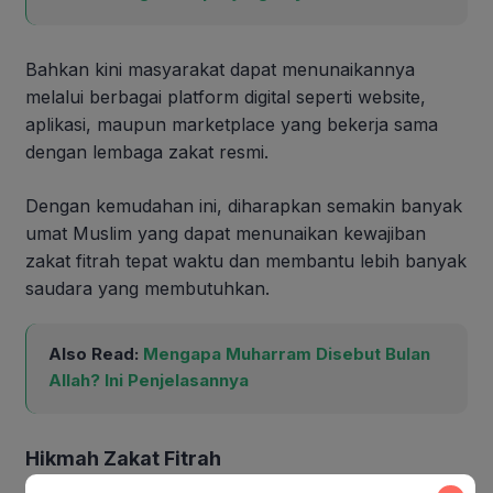
Bahkan kini masyarakat dapat menunaikannya
melalui berbagai platform digital seperti website,
aplikasi, maupun marketplace yang bekerja sama
dengan lembaga zakat resmi.
Dengan kemudahan ini, diharapkan semakin banyak
umat Muslim yang dapat menunaikan kewajiban
zakat fitrah tepat waktu dan membantu lebih banyak
saudara yang membutuhkan.
Also Read:
Mengapa Muharram Disebut Bulan
Allah? Ini Penjelasannya
Hikmah Zakat Fitrah