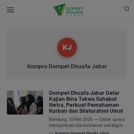
Kompro Dompet Dhuafa Jabar
Kompro Dompet Dhuafa Jabar
Dompet Dhuafa Jabar Gelar
Kajian Bina Takwa Sahabat
Netra, Perkuat Pemahaman
Kurban dan Silaturahmi Umat
Bandung, 13 Mei 2026 — Dalam upaya
memperkuat nilai keislaman sekaligus
menghadirkan ruang belajar yang
by
Kompro Dompet Dhuafa Jabar