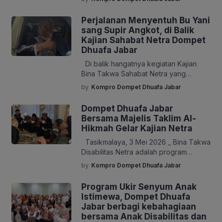
inklusif, Dompet Dhuafa Jawa Barat
kembali menggelar kegiatan Kajian
Perjalanan Menyentuh Bu Yani
Bina Takwa Disabilitas Netra yang
sang Supir Angkot, di Balik
berlangsung di Masjid An-Nur PT INTI,
Kajian Sahabat Netra Dompet
Bandung, pada Rabu (13/5/2026).
Dhuafa Jabar
Kajian kali ini diikuti oleh sekitar 70
Di balik hangatnya kegiatan Kajian
sahabat netra dari berbagai wilayah di
Bina Takwa Sahabat Netra yang
Kota Bandung mengangkat […]
diselenggarakan oleh Dompet Dhuafa
by
Kompro Dompet Dhuafa Jabar
Jawa Barat, ada sosok sederhana
yang setia mengantarkan para jamaah
Dompet Dhuafa Jabar
netra menuju majelis ilmu. Sosok itu
Bersama Majelis Taklim Al-
adalah Yani Suryani, seorang sopir
Hikmah Gelar Kajian Netra
angkot yang telah mengabdikan dirinya
Tasikmalaya, 3 Mei 2026 _ Bina Takwa
sebagai jasa angkutan jamaah netra
Disabilitas Netra adalah program
sejak tahun 2017 hingga hari ini. Namun,
pembinaan spiritual dari Dompet
perjalanan hidup […]
by
Kompro Dompet Dhuafa Jabar
Dhuafa Jabar untuk meningkatkan
pemahaman keislaman serta
Program Ukir Senyum Anak
menguatkan keimanan sahabat netra.
Istimewa, Dompet Dhuafa
Kegiatan Kajian Netra sukses
Jabar berbagi kebahagiaan
diselenggarakan di Kota Tasikmalaya
bersama Anak Disabilitas dan
pada hari Ahad (03/05). Kegiatan ini