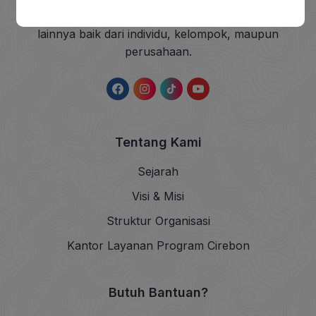
sedekah dan wakaf (ZISWAF) serta dana sosial
lainnya baik dari individu, kelompok, maupun
perusahaan.
Tentang Kami
Sejarah
Visi & Misi
Struktur Organisasi
Kantor Layanan Program Cirebon
Butuh Bantuan?