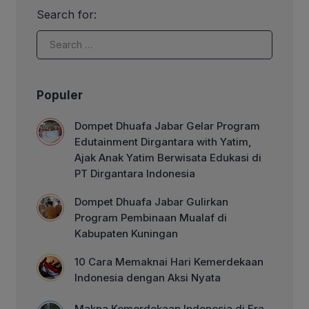
Besarnya kekuatan gempa tidak hanya
Search for:
dirasakan di Cianjur melainkan Jakarta,
Bogor, Bandung, dan beberapa lokasi
lainnya. Sejak sore pukul […]
Populer
Dompet Dhuafa Jabar Gelar Program
Edutainment Dirgantara with Yatim,
Ajak Anak Yatim Berwisata Edukasi di
PT Dirgantara Indonesia
Dompet Dhuafa Jabar Gulirkan
Program Pembinaan Mualaf di
Kabupaten Kuningan
10 Cara Memaknai Hari Kemerdekaan
Indonesia dengan Aksi Nyata
Makna Kemerdekaan Indonesia di Era