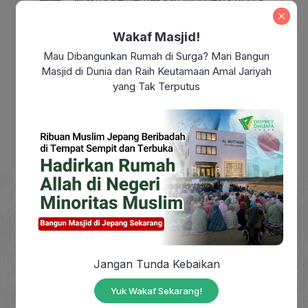
Modern: Sudahkah Kita Benar-Benar
Merdeka?
Wakaf Masjid!
Mau Dibangunkan Rumah di Surga? Mari Bangun
Makna Maulid Nabi Muhammad SAW:
Masjid di Dunia dan Raih Keutamaan Amal Jariyah
Meneladani Akhlak Rasulullah dalam
yang Tak Terputus
Kehidupan Sehari-hari
DOMPET DHUAFA adalah Lembaga Nirlaba milik
Jangan Tunda Kebaikan
masyarakat, berdiri sejak tahun 1993, yang
berkhidmat mengangkat harkat sosial masyarakat
Yuk Wakaf Sekarang!
dhuafa dengan mendayagunakan zakat, infak,