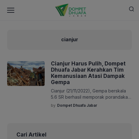
cianjur
Cianjur Harus Pulih, Dompet
Dhuafa Jabar Kerahkan Tim
Kemanusiaan Atasi Dampak
Gempa
Cianjur (21/11/2022), Gempa berskala
5.6 SR berhasil memporak porandakan
sebagian kawasan Cianjur.
by
Dompet Dhuafa Jabar
Berdasarkan data dari BMKG gempa
berada di kedalaman 10km tepatnya di
barat daya kabupaten Cianjur. Gempa
ini diindikasikan berasal dari
Cari Artikel
pergeseran Sesar Aktif Cimandiri.