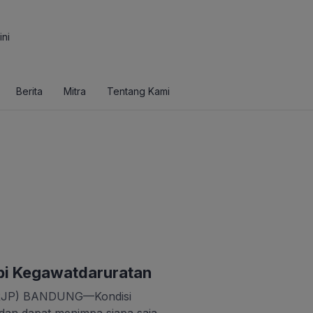
ini
Berita
Mitra
Tentang Kami
pi Kegawatdaruratan
u (RJP) BANDUNG—Kondisi