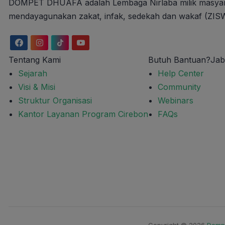
DOMPET DHUAFA adalah Lembaga Nirlaba milik masyaraka
mendayagunakan zakat, infak, sedekah dan wakaf (ZISWA
Tentang Kami
Butuh Bantuan?
Jab
Sejarah
Help Center
Visi & Misi
Community
Struktur Organisasi
Webinars
Kantor Layanan Program Cirebon
FAQs