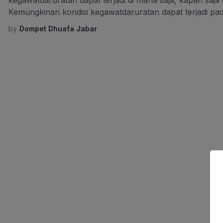
kegawatdaruratan dapat terjadi di mana saja, kapan saja
Kemungkinan kondisi kegawatdaruratan dapat terjadi pad
petugas kesehatan. Pada kondisi itulah peran serta ma
by
Dompet Dhuafa Jabar
sebelum ditangani petugas kesehatan menjadi sangat pent
melatarbelakangi Dompet Dhuafa Jabar […]