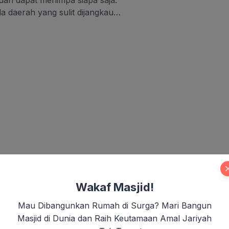
 dan dapat menimpa siapa saja.
a daerah yang sulit dijangkau
syarakat membantu korban
ing. Hal inilah yang
Wakaf Masjid!
Mau Dibangunkan Rumah di Surga? Mari Bangun
Masjid di Dunia dan Raih Keutamaan Amal Jariyah