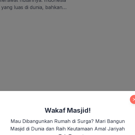
merawat hutannya. Indonesia
 yang luas di dunia, bahkan
 isu pemanasan global ramai
]
Wakaf Masjid!
Mau Dibangunkan Rumah di Surga? Mari Bangun
Masjid di Dunia dan Raih Keutamaan Amal Jariyah