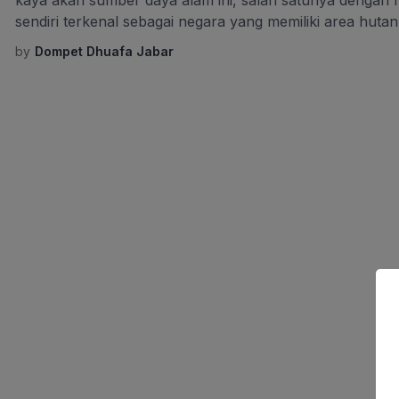
kaya akan sumber daya alam ini, salah satunya dengan 
sendiri terkenal sebagai negara yang memiliki area hutan
dijuluki sebagai paru-paru dunia. Namun akhir-akhir ini
by
Dompet Dhuafa Jabar
dibicarakan di berbagai belahan dunia. Hal ini banyak […