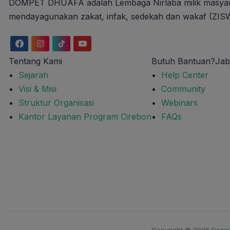
DOMPET DHUAFA adalah Lembaga Nirlaba milik masyaraka
mendayagunakan zakat, infak, sedekah dan wakaf (ZISWA
Tentang Kami
Butuh Bantuan?
Jab
Sejarah
Help Center
Visi & Misi
Community
Struktur Organisasi
Webinars
Kantor Layanan Program Cirebon
FAQs