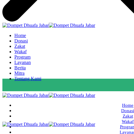
Home
Donasi
Zakat
Wakaf
Program
Layanan
Berita
Mitra
Tentang Kami
Home
Donas
Zakat
Wakaf
Progra
Layana