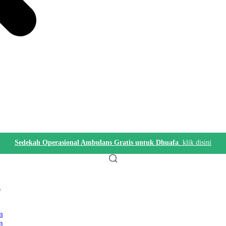
Sedekah Operasional Ambulans Gratis untuk Dhuafa
. klik disini
i
m
n