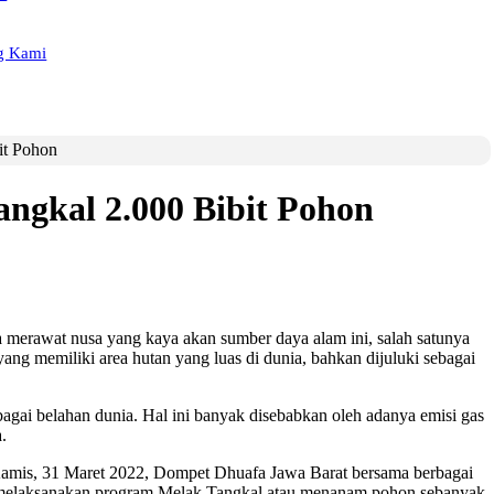
g Kami
it Pohon
ngkal 2.000 Bibit Pohon
 merawat nusa yang kaya akan sumber daya alam ini, salah satunya
ang memiliki area hutan yang luas di dunia, bahkan dijuluki sebagai
bagai belahan dunia. Hal ini banyak disebabkan oleh adanya emisi gas
.
i Kamis, 31 Maret 2022, Dompet Dhuafa Jawa Barat bersama berbagai
 melaksanakan program Melak Tangkal atau menanam pohon sebanyak