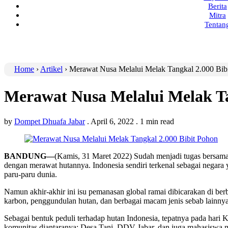
Berita
Mitra
Tentan
Home
›
Artikel
›
Merawat Nusa Melalui Melak Tangkal 2.000 Bib
Merawat Nusa Melalui Melak Ta
by
Dompet Dhuafa Jabar
.
April 6, 2022
.
1 min read
BANDUNG—
(Kamis, 31 Maret 2022) Sudah menjadi tugas bersama
dengan merawat hutannya. Indonesia sendiri terkenal sebagai negara y
paru-paru dunia.
Namun akhir-akhir ini isu pemanasan global ramai dibicarakan di ber
karbon, penggundulan hutan, dan berbagai macam jenis sebab lainnya
Sebagai bentuk peduli terhadap hutan Indonesia, tepatnya pada har
komunitas diantaranya; Desa Tani, DDV Jabar, dan juga mahasiswa