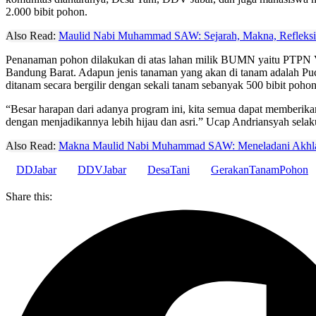
2.000 bibit pohon.
Also Read:
Maulid Nabi Muhammad SAW: Sejarah, Makna, Refleksi 
Penanaman pohon dilakukan di atas lahan milik BUMN yaitu PTPN VII
Bandung Barat. Adapun jenis tanaman yang akan di tanam adalah Pu
ditanam secara bergilir dengan sekali tanam sebanyak 500 bibit pohon
“Besar harapan dari adanya program ini, kita semua dapat memberika
dengan menjadikannya lebih hijau dan asri.” Ucap Andriansyah sel
Also Read:
Makna Maulid Nabi Muhammad SAW: Meneladani Akhlak 
DDJabar
DDVJabar
DesaTani
GerakanTanamPohon
Share this: