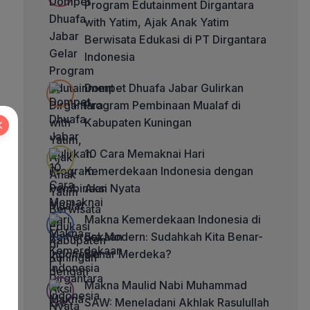
Program Edutainment Dirgantara
with Yatim, Ajak Anak Yatim
Berwisata Edukasi di PT Dirgantara
Indonesia
Dompet Dhuafa Jabar Gulirkan
Program Pembinaan Mualaf di
Kabupaten Kuningan
10 Cara Memaknai Hari
Kemerdekaan Indonesia dengan
Aksi Nyata
Makna Kemerdekaan Indonesia di
Era Modern: Sudahkah Kita Benar-
Benar Merdeka?
Makna Maulid Nabi Muhammad
SAW: Meneladani Akhlak Rasulullah