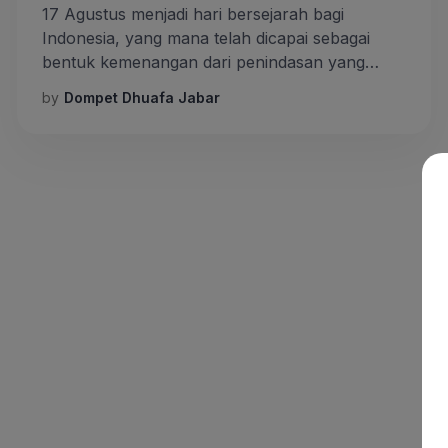
17 Agustus menjadi hari bersejarah bagi
Indonesia, yang mana telah dicapai sebagai
bentuk kemenangan dari penindasan yang
telah dilakukan penjajah. Tak hanya Indonesia,
by
Dompet Dhuafa Jabar
hari kemenangan juga pernah dirasakan oleh
Rasulullah atas capaiannya, yang dalam sejarah
Islam disebut sebagai pembebasan kota
Mekkah atau Fathu Mekkah. Semula kota
Makkah merupakan wilayah yang dikuasai
kelompok Quraisy yang memusuhi […]