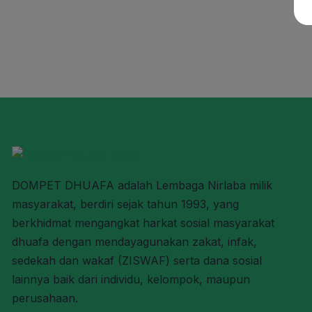
DOMPET DHUAFA adalah Lembaga Nirlaba milik
masyarakat, berdiri sejak tahun 1993, yang
berkhidmat mengangkat harkat sosial masyarakat
dhuafa dengan mendayagunakan zakat, infak,
sedekah dan wakaf (ZISWAF) serta dana sosial
lainnya baik dari individu, kelompok, maupun
perusahaan.