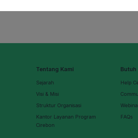
Tentang Kami
Butuh
Sejarah
Help C
Visi & Misi
Commu
Struktur Organisasi
Webina
Kantor Layanan Program
FAQs
Cirebon