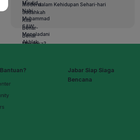
dalam Kehidupan Sehari-hari
 Bantuan?
Jabar Siap Siaga
Bencana
enter
nity
rs